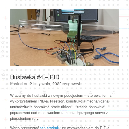
Huśtawka #4 – PID
Posted on
21 stycznia, 2022
by
gawryl
Wracamy do huśtawki z nowym podejściem – sterowaniem z
wykorzystaniem PID-a. Niestety, konstrukcja mechaniczna
uniemożliwiła poprawną pracę układu… trzeba ponownie
popracować nad mocowaniem ramienia łączącego serwo z
pierścieniem rury.
Warto przeczytać
ten artykulik
ze wprowadzeniem do PID-a: