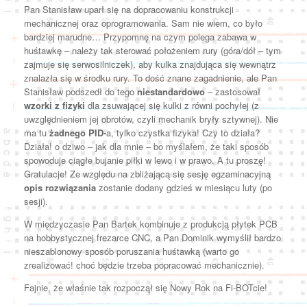
Pan Stanisław uparł się na dopracowaniu konstrukcji
mechanicznej oraz oprogramowania. Sam nie wiem, co było
bardziej marudne… Przypomnę na czym polega zabawa w
huśtawkę – należy tak sterować położeniem rury (góra/dół – tym
zajmuje się serwosilniczek), aby kulka znajdująca się wewnątrz
znalazła się w środku rury. To dość znane zagadnienie, ale Pan
Stanisław podszedł do tego
niestandardowo
– zastosował
wzorki z fizyki
dla zsuwającej się kulki z równi pochyłej (z
uwzględnieniem jej obrotów, czyli mechanik bryły sztywnej). Nie
ma tu
żadnego PID-
a, tylko czystka fizyka! Czy to działa?
Działa! o dziwo – jak dla mnie – bo myślałem, że taki sposób
spowoduje ciągłe bujanie piłki w lewo i w prawo. A tu proszę!
Gratulacje! Ze względu na zbliżającą się sesję egzaminacyjną
opis rozwiązania
zostanie dodany gdzieś w miesiącu luty (po
sesji).
W międzyczasie Pan Bartek kombinuje z produkcją płytek PCB
na hobbystycznej frezarce CNC, a Pan Dominik wymyślił bardzo
nieszablonowy sposób poruszania huśtawką (warto go
zrealizować! choć będzie trzeba popracować mechanicznie).
Fajnie, że właśnie tak rozpoczął się Nowy Rok na Fi-BOTcie!