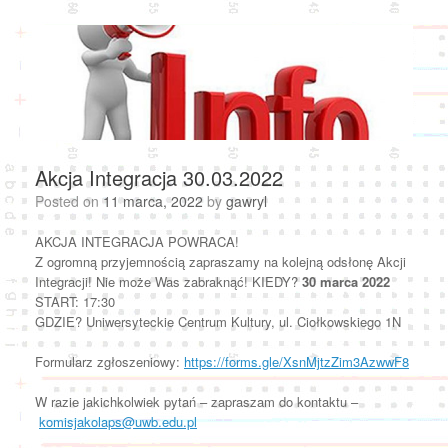
Akcja Integracja 30.03.2022
Posted on
11 marca, 2022
by
gawryl
AKCJA INTEGRACJA POWRACA!
Z ogromną przyjemnością zapraszamy na kolejną odsłonę Akcji
Integracji! Nie może Was zabraknąć! KIEDY?
30 marca 2022
START: 17:30
GDZIE? Uniwersyteckie Centrum Kultury, ul. Ciołkowskiego 1N
Formularz zgłoszeniowy:
https://forms.gle/XsnMjtzZim3AzwwF8
W razie jakichkolwiek pytań – zapraszam do kontaktu –
komisjakolaps@uwb.edu.pl