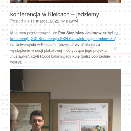
konferencja w Kielcach – jedziemy!
Posted on
11 marca, 2022
by
gawryl
Miło nam poinformować, że
Pan Stanisław Jakimowicz
był n
a
konferencji „XXI Konferencja SKN Czlowiek i jego srodowisko
”
na Uniwersycie w Kielcach i otrzymał wyróżnienie za
wystąpienie w sesji plakatowej – dotyczące jego projektu
„huśtawka”, czyli Robot balansujący kulę (patrz poprzednie
wpisy).