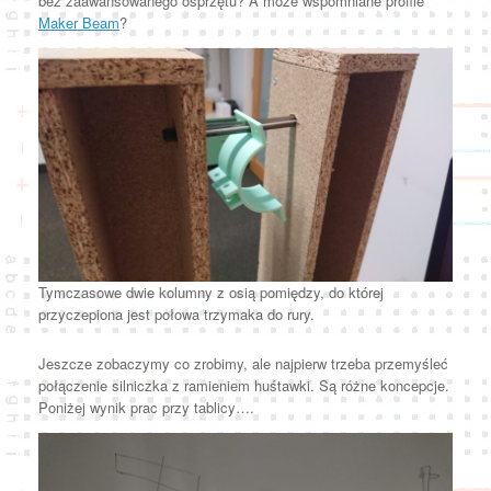
bez zaawansowanego osprzętu? A może wspomniane profile
Maker Beam
?
Tymczasowe dwie kolumny z osią pomiędzy, do której
przyczepiona jest połowa trzymaka do rury.
Jeszcze zobaczymy co zrobimy, ale najpierw trzeba przemyśleć
połączenie silniczka z ramieniem huśtawki. Są różne koncepcje.
Poniżej wynik prac przy tablicy….