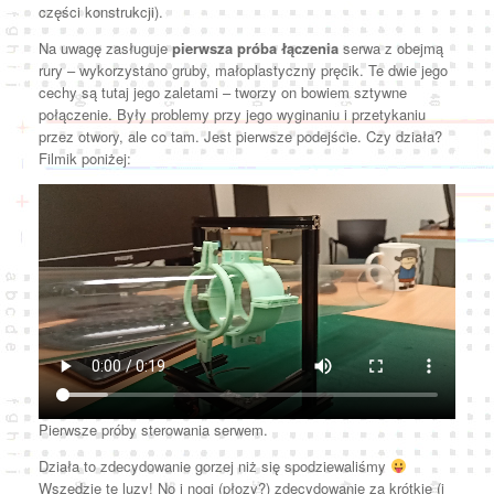
części konstrukcji).
Na uwagę zasługuje
pierwsza próba łączenia
serwa z obejmą
rury – wykorzystano gruby, małoplastyczny pręcik. Te dwie jego
cechy są tutaj jego zaletami – tworzy on bowiem sztywne
połączenie. Były problemy przy jego wyginaniu i przetykaniu
przez otwory, ale co tam. Jest pierwsze podejście. Czy działa?
Filmik poniżej:
Pierwsze próby sterowania serwem.
Działa to zdecydowanie gorzej niż się spodziewaliśmy
Wszędzie te luzy! No i nogi (płozy?) zdecydowanie za krótkie (i