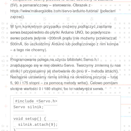
(5V), a pomarańczowy – sterowanie. Obrazek z
https://www.makerguides.com/servo-arduino-tutorial/ (polecam
zajrzeć).
W tym konkretnym przypadku możemy podłączyć zasilanie
serwa bezpośrednio do płytki Arduino UNO, bo pojedyncze
serwo pożera jedynie ~200mA prądu (nie możemy przekraczać
500mA, bo uszkodzimy Arduino lub podłączonego z nim kompa
– a tego nie chcemy).
Programowanie polega na użyciu biblioteki Servo.h i
znajdującego się w niej obiektu Servo. Tworzymy zmienną (u nas
silnik) i przypisujemy jej sterowanie do pinu 9 – metoda attach().
Następnie ustawiamy ramię silnika na określoną pozycję – tutaj
5, 90 i 175 stopni – za pomocą metody write(). Celowo pomijam
skrajne wartości 0 i 180 stopni, bo to nadwyręża serwa.
#include <Servo.h>

Servo silnik;

void setup() {

  silnik.attach(9);

}
