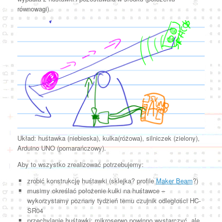
równowagi).
Układ: huśtawka (niebieska), kulka(różowa), silniczek (zielony),
Arduino UNO (pomarańczowy).
Aby to wszystko zrealizować potrzebujemy:
zrobić konstrukcję huśtawki (sklejka? profile
Maker Beam
?)
musimy określać położenie kulki na huśtawce –
wykorzystamy poznany tydzień temu czujnik odległości HC-
SR04
przechylanie huśtawki: mikroserwo powinno wystarczyć, ale