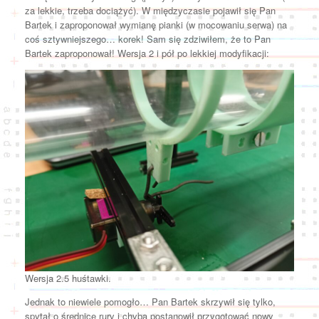
za lekkie, trzeba dociążyć). W międzyczasie pojawił się Pan
Bartek i zaproponował wymianę pianki (w mocowaniu serwa) na
coś sztywniejszego… korek! Sam się zdziwiłem, że to Pan
Bartek zaproponował! Wersja 2 i pół po lekkiej modyfikacji:
Wersja 2.5 huśtawki.
Jednak to niewiele pomogło… Pan Bartek skrzywił się tylko,
spytał o średnicę rury i chyba postanowił przygotować nowy