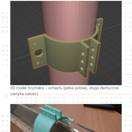
3D model trzymaka – uchwytu (jedna połowa, druga identyczna
zamyka całość).