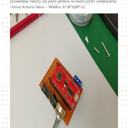
przewodów, tworzy się płyta główna na bazie płytki uniwersalnej
i klona Arduino Nano – WeMos XI 8F328P-U):