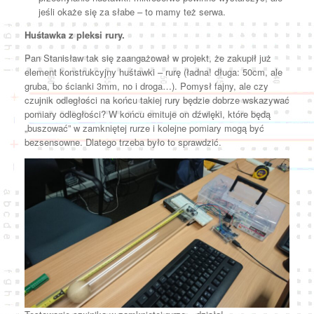
jeśli okaże się za słabe – to mamy też serwa.
Huśtawka z pleksi rury.
Pan Stanisław tak się zaangażował w projekt, że zakupił już
element konstrukcyjny huśtawki – rurę (ładna! długa: 50cm, ale
gruba, bo ścianki 3mm, no i droga…). Pomysł fajny, ale czy
czujnik odległości na końcu takiej rury będzie dobrze wskazywać
pomiary odległości? W końcu emituje on dźwięki, które będą
„buszować” w zamkniętej rurze i kolejne pomiary mogą być
bezsensowne. Dlatego trzeba było to sprawdzić.