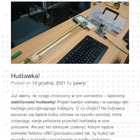
Huśtawka!
Posted on
10 grudnia, 2021
by
gawryl
Już wiemy, do czego zmierzamy w tym semestrze – będziemy
stabilizować huśtawkę!
Projekt bardzo ciekawy i w zasięgu ręki
każdego początkującego hobbysty. O co chodzi? Na huśtawce
poruszać się będzie kulka (różowa na rysunku poniżej), która
zmieniając swoje położenie przechyli huśtawkę w inne
położenie. Ale jest też silniczek (zielony), którym będzie
sterować Arduino UNO (pomarańczowe) tak, by kulka nie
wypadła z huśtawki i pozostawała w środku (położeniu