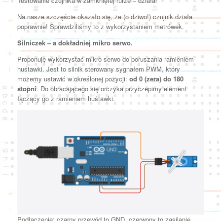
Testowanie czujnika w zamkniętej rurze – działa!
Na nasze szczęście okazało się, że (o dziwo!) czujnik działa
poprawnie! Sprawdziliśmy to z wykorzystaniem metrówek.
Silniczek – a dokładniej mikro serwo.
Proponuję wykorzystać mikro serwo do poruszania ramieniem
huśtawki. Jest to silnik sterowany sygnałem PWM, który
możemy ustawić w określonej pozycji:
od 0 (zera) do 180
stopni
. Do obracającego się orczyka przyczepimy element
łączący go z ramieniem huśtawki.
Podłączenie: czarny przewód to GND, czerwony to zasilanie