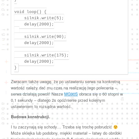
void loop() {

    silnik.write(5);

    delay(2000);

    silnik.write(90);

    delay(2000);

    silnik.write(175);

    delay(2000);

}
Zwracam także uwagę, że po ustawieniu serwa na konkretną
wartość należy dać mu czas na realizację tego polecenia –
serwa działają powoli! Nasze
MG90S
obraca się o 60 stopni w
0,1 sekundy – dlatego 2s opóźnienie przed kolejnym
ustawieniem to rozsądna wartość.
Budowa konstrukcji.
I tu zaczynają się schody… Trzeba się trochę pobrudzić
Może sklejka lub podobny, miękki materiał – łatwy do obróbki