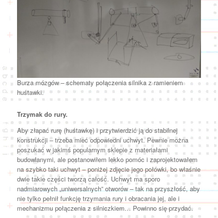
Burza mózgów – schematy połączenia silnika z ramieniem
huśtawki.
Trzymak do rury.
Aby złapać rurę (huśtawkę) i przytwierdzić ją do stabilnej
konstrukcji – trzeba mieć odpowiedni uchwyt. Pewnie można
poszukać w jakimś popularnym sklepie z materiałami
budowlanymi, ale postanowiłem lekko pomóc i zaprojektowałem
na szybko taki uchwyt – poniżej zdjęcie jego połówki, bo właśnie
dwie takie części tworzą całość. Uchwyt ma sporo
nadmiarowych „uniwersalnych” otworów – tak na przyszłość, aby
nie tylko pełnił funkcję trzymania rury i obracania jej, ale i
mechanizmu połączenia z silniczkiem… Powinno się przydać.