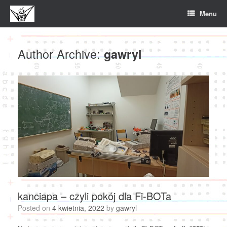
Skip
Menu
to
content
Author Archive:
gawryl
kanciapa – czyli pokój dla Fi-BOTa
Posted on
4 kwietnia, 2022
by
gawryl