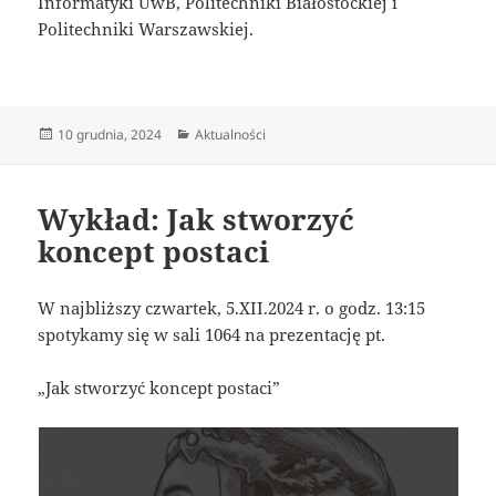
Informatyki UwB, Politechniki Białostockiej i
Politechniki Warszawskiej.
Data
Kategorie
10 grudnia, 2024
Aktualności
publikacji
Wykład: Jak stworzyć
koncept postaci
W najbliższy czwartek, 5.XII.2024 r. o godz. 13:15
spotykamy się w sali 1064 na prezentację pt.
„Jak stworzyć koncept postaci”