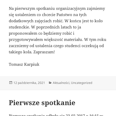
Na pierwszym spotkaniu organizacyjnym zajmiemy
się ustaleniem co chcecie Państwo na tych
dodatkowych zajęciach robić. W końcu jest to koło
studenckie. W poprzednich latach to ja
proponowałem co będziemy robić i
przygotowywałem większość materiału. W tym roku
zaczniemy od ustalenia czego studenci oczekują od
takiego koła. Zapraszam!
Tomasz Karpiuk
Data
Kategorie
12 października, 2021
Aktualności
,
Uncategorized
publikacji
Pierwsze spotkanie
Pierwsze spotkanie odbyło się 23-02-2017 o 16:15 w