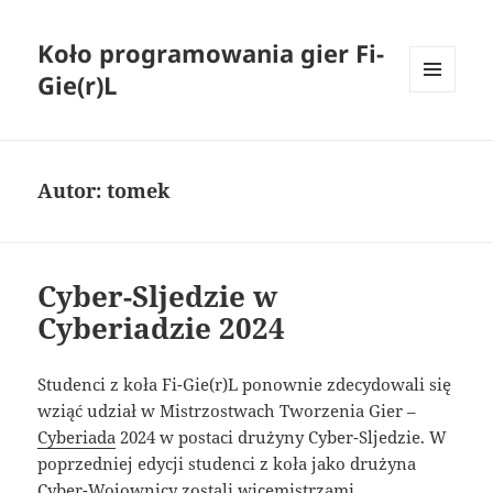
Koło programowania gier Fi-
Gie(r)L
MENU
I
WIDGETY
Autor:
tomek
Cyber-Sljedzie w
Cyberiadzie 2024
Studenci z koła Fi-Gie(r)L ponownie zdecydowali się
wziąć udział w Mistrzostwach Tworzenia Gier –
Cyberiada
2024 w postaci drużyny Cyber-Sljedzie. W
poprzedniej edycji studenci z koła jako drużyna
Cyber-Wojownicy zostali wicemistrzami.