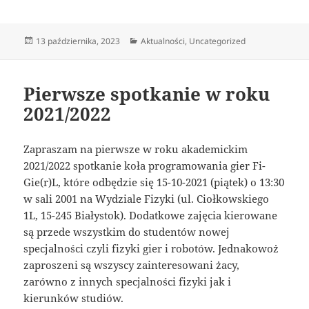
Data
Kategorie
13 października, 2023
Aktualności
,
Uncategorized
publikacji
Pierwsze spotkanie w roku
2021/2022
Zapraszam na pierwsze w roku akademickim
2021/2022 spotkanie koła programowania gier Fi-
Gie(r)L, które odbędzie się 15-10-2021 (piątek) o 13:30
w sali 2001 na Wydziale Fizyki (ul. Ciołkowskiego
1L, 15-245 Białystok). Dodatkowe zajęcia kierowane
są przede wszystkim do studentów nowej
specjalności czyli fizyki gier i robotów. Jednakowoż
zaproszeni są wszyscy zainteresowani żacy,
zarówno z innych specjalności fizyki jak i
kierunków studiów.