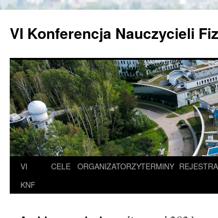
Przejdź
do
VI Konferencja Nauczycieli Fi
treści
VI
CELE
ORGANIZATORZY
TERMINY
REJESTRA
KNF