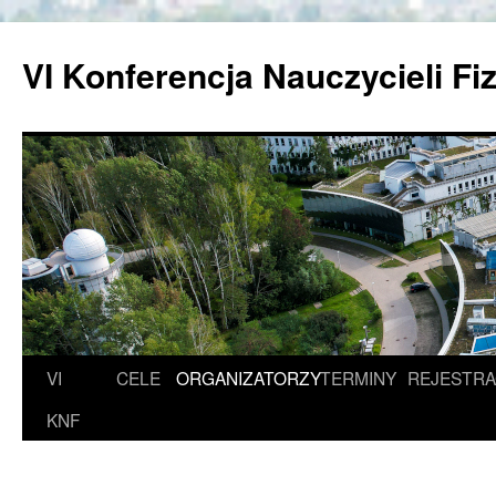
Przejdź
do
VI Konferencja Nauczycieli Fi
treści
VI
CELE
ORGANIZATORZY
TERMINY
REJESTRA
KNF