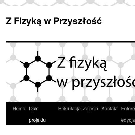
Przejdź
do
Z Fizyką w Przyszłość
treści
Home
Opis
Rekrutacja
Zajęcia
Kontakt
Fotore
projektu
edycja