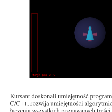
Kursant doskonali umiejętność progra
C/C++, rozwija umiejętności algorytmi
łączenia wszystkich poznawanych treści