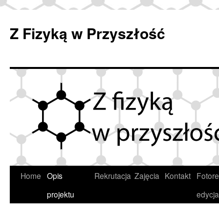
Przejdź
do
Z Fizyką w Przyszłość
treści
Home
Opis
Rekrutacja
Zajęcia
Kontakt
Fotore
projektu
edycja