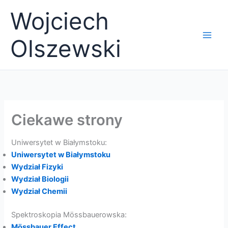
Przejdź
Wojciech
do
treści
Olszewski
Ciekawe strony
Uniwersytet w Białymstoku:
Uniwersytet w Białymstoku
Wydział Fizyki
Wydział Biologii
Wydział Chemii
Spektroskopia Mössbauerowska:
Mössbauer Effect