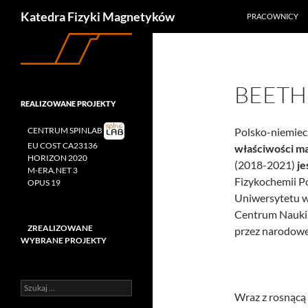
Szukaj
Katedra Fizyki Magnetyków
PRACOWNICY
Przejdź
do
treści
BEETH
REALIZOWANE PROJEKTY
CENTRUM SPINLAB
Polsko-niemiec
EU COST CA23136
właściwości m
HORIZON 2020
(2018-2021)
je
M-ERA.NET 3
Fizykochemii P
OPUS 19
Uniwersytetu w
Centrum Nauki,
ZREALIZOWANE
przez narodow
WYBRANE PROJEKTY
Szukaj:
Wraz z rosnącą