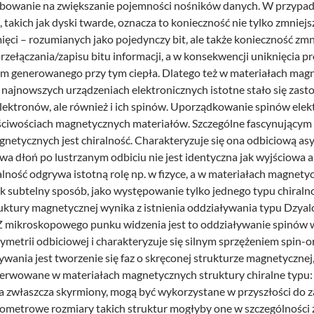
ebowanie na zwiększanie pojemności nośników danych. W przypa
takich jak dyski twarde, oznacza to konieczność nie tylko zmniejs
ci – rozumianych jako pojedynczy bit, ale także konieczność zm
rzełączania/zapisu bitu informacji, a w konsekwencji uniknięcia 
 generowanego przy tym ciepła. Dlatego też w materiałach mag
najnowszych urządzeniach elektronicznych istotne stało się zast
elektronów, ale również i ich spinów. Uporządkowanie spinów ele
ściwościach magnetycznych materiałów. Szczególne fascynującym
netycznych jest chiralność. Charakteryzuje się ona odbiciową asy
a dłoń po lustrzanym odbiciu nie jest identyczna jak wyjściowa a
alność odgrywa istotną rolę np. w fizyce, a w materiałach magnet
ak subtelny sposób, jako występowanie tylko jednego typu chiralno
ruktury magnetycznej wynika z istnienia oddziaływania typu Dzyal
Z mikroskopowego punku widzenia jest to oddziaływanie spinów 
ymetrii odbiciowej i charakteryzuje się silnym sprzężeniem spin-
ywania jest tworzenie się faz o skręconej strukturze magnetycznej, 
erwowane w materiałach magnetycznych struktury chiralne typu
 a zwłaszcza skyrmiony, mogą być wykorzystane w przyszłości do 
ometrowe rozmiary takich struktur mogłyby one w szczególności