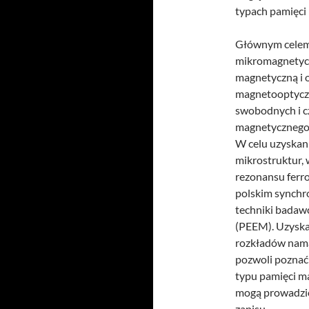
typach pamięci 
Głównym celem 
mikromagnetycz
magnetyczną i 
magnetooptyczn
swobodnych i c
magnetycznego, 
W celu uzyskan
mikrostruktur,
rezonansu ferr
polskim synchr
techniki badaw
(PEEM). Uzysk
rozkładów nama
pozwoli poznać
typu pamięci m
mogą prowadzić 
zapisu.