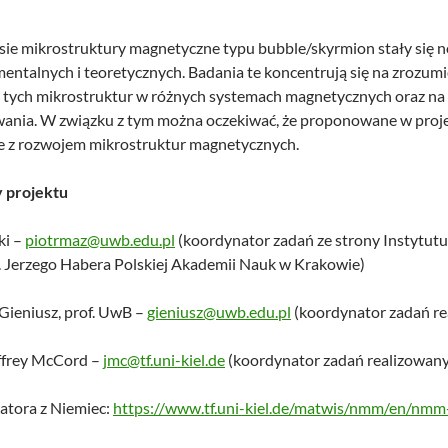
sie mikrostruktury magnetyczne typu bubble/skyrmion stały się
entalnych i teoretycznych. Badania te koncentrują się na zrozu
tych mikrostruktur w różnych systemach magnetycznych oraz na r
owania. W związku z tym można oczekiwać, że proponowane w proje
e z rozwojem mikrostruktur magnetycznych.
 projektu
ki –
piotrmaz@uwb.edu.pl
(koordynator zadań ze strony Instytutu 
. Jerzego Habera Polskiej Akademii Nauk w Krakowie)
Gieniusz, prof. UwB –
gieniusz@uwb.edu.pl
(koordynator zadań r
Jeffrey McCord –
jmc@tf.uni-kiel.de
(koordynator zadań realizowanyc
atora z Niemiec:
https://www.tf.uni-kiel.de/matwis/nmm/en/nmm