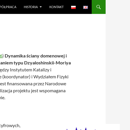
PÓŁPRACA
HISTORIA
KONTAKT
6
)
Dynamika ściany domenowej i
aniem typu Dzyaloshinskii-Moriya
dzy Instytutem Katalizy i
 (koordynator) i Wydziałem Fizyki
 jest finansowana przez Narodowe
izacja projektu jest wspomagana
ie.
cyfrowych,