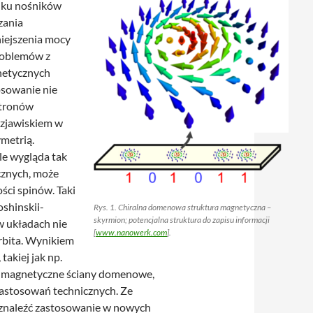
dku nośników
zania
niejszenia mocy
problemów z
netycznych
osowanie nie
ktronów
 zjawiskiem w
metrią.
le wygląda tak
ycznych, może
ści spinów. Taki
oshinskii-
Rys. 1. Chiralna domenowa struktura magnetyczna –
skyrmion; potencjalna struktura do zapisu informacji
w układach nie
[
www.nanowerk.com
].
orbita. Wynikiem
takiej jak np.
: magnetyczne ściany domenowe,
zastosowań technicznych. Ze
 znaleźć zastosowanie w nowych