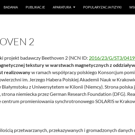
BADANIA
PUBLIKACJE
APARATURA
POPULARYZACJA FIZYKI
WS
OVEN 2
ki projekt badawczy Beethoven 2 (NCN ID:
2016/23/G/ST3/0419
agnetycznej tekstury w warstwach magnetycznych z oddziaływ
st realizowany
w ramach współpracy polskiego Konsorcjum pomię
owierzchni im. Jerzego Habera Polskiej Akademii Nauk w Krakowie
 Białymstoku z Uniwersytetem w Kilonii (Niemcy). Strona polska
 strona niemiecka przez German Research Foundation (DFG). Real
e centrum promieniowania synchrotronowego SOLARIS w Krakow
 ilością przetwarzanych, przekazywanych i gromadzonych danych 