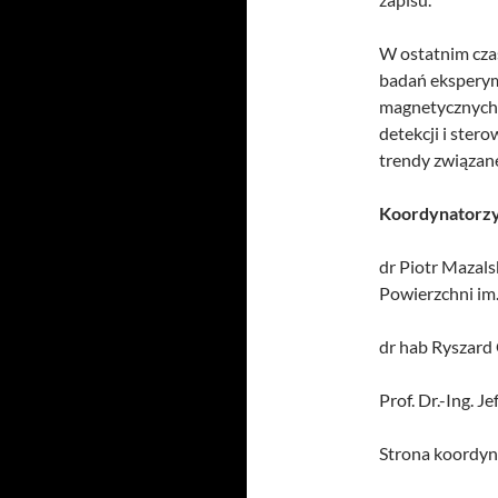
W ostatnim cza
badań eksperym
magnetycznych 
detekcji i ster
trendy związan
Koordynatorzy
dr Piotr Mazals
Powierzchni im
dr hab Ryszard 
Prof. Dr.-Ing. 
Strona koordyn