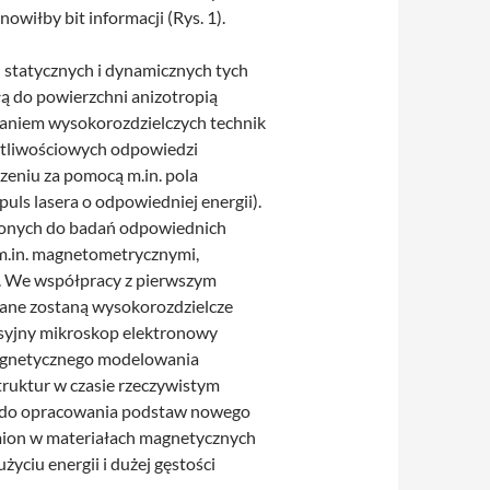
owiłby bit informacji (Rys. 1).
 statycznych i dynamicznych tych
ą do powierzchni anizotropią
taniem wysokorozdzielczych technik
otliwościowych odpowiedzi
eniu za pomocą m.in. pola
uls lasera o odpowiedniej energii).
zonych do badań odpowiednich
m.in. magnetometrycznymi,
a. We współpracy z pierwszym
ane zostaną wysokorozdzielcze
syjny mikroskop elektronowy
agnetycznego modelowania
ruktur w czasie rzeczywistym
e do opracowania podstaw nowego
mion w materiałach magnetycznych
yciu energii i dużej gęstości