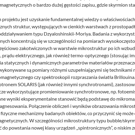
magnetycznych o bardzo dużej gęstości zapisu, gdzie skyrmion stan
projektu jest uzyskanie fundamentalnej wiedzy o właściwościach
nych struktur, występujących w cienkich warstwach z prostopadł
oddziaływaniem typu Dzyaloshinskii-Moriya. Badania z wykorzys
ych koncentrują się w szczególności na pomiarach wysokoczęst
zęściowo zakotwiczonych w warstwie mikrostruktur po ich wzbudz
prądu elektrycznego, jak również termo-optycznego (stosując imp
ia statycznych i dynamicznych parametrów materiałów przeznac
 wykonywane są pomiary różnymi uzupełniającymi się technikami 
omagnetycznego czy spektroskopii rozpraszania światła Brillouin
otronem SOLARIS (jak również innymi synchrotronami), zastosow
cze wykorzystujące promieniowanie synchrotronowe, np. fotoemi
ane wyniki eksperymentalne stanowić będą podstawę do mikrom
gnesowania. Połączenie obliczeń i wyników obrazowania mikrost
 fizyczne mechanizmy badanych obiektów, co przyczynić się moż
agnetycznych. W szczególności mikrostruktury typu bubble/skyr
do powstania nowej klasy urządzeń „spintronicznych”, o niskim zuż