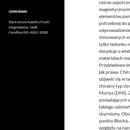
rośnie zapotrz
magnetycznych, 
ODNOŚNIKI
elementów pamię
Stare strony Katedry Fizyki
potrzebnej do p
Magnetyków, UwB
odprowadzaniem
Ceryfikat ISO-9001-2008
stosowanych w 
tylko ładunku 
decyduje o wła
materiałach mag
Przykładowo lew
jak prawa. Chir
objawić się w t
chiralny typ st
Moriya (DMI). 
posiadających s
takiego oddział
skyrmiony. Obs
punkty Blocha,
względu na nan