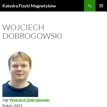
Przejdź
Szukaj
Katedra Fizyki Magnetyków
do
MENU
treści
GŁÓWN
WOJCIECH
DOBROGOWSKI
mgr
Wojciech Dobrogowski
Pokój: 2023