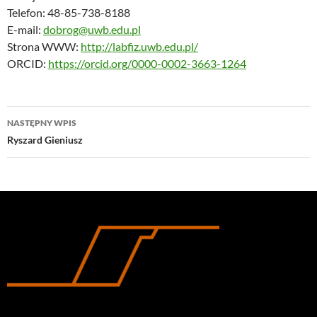
Telefon: 48-85-738-8188
E-mail:
dobrog@uwb.edu.pl
Strona WWW:
http://labfiz.uwb.edu.pl/
ORCID:
https://orcid.org/0000-0002-3663-1264
Nawigacja
NASTĘPNY WPIS
wpisu
Ryszard Gieniusz