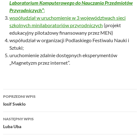
Laboratorium Komputerowego do Nauczania Przedmiotów
Przyrodniczych”
;
współudział w uruchomienie w 3 województwach
sieci
szkolnych minilaboratoriów przyrodniczych
(projekt
edukacyjny pilotażowy finansowany przez MEN)
współudział w organizacji Podlaskiego Festiwalu Nauki i
Sztuki;
uruchomienie zdalnie dostępnych eksperymentów
„Magnetyzm przez internet”.
Nawigacja
POPRZEDNI WPIS
wpisu
Iosif Sveklo
NASTĘPNY WPIS
Luba Uba