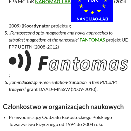
FP6 MC ToK
NANOMAG-LAB
(2004-
2009) (
Koordynator
projektu);
„Femtosecond opto-magnetism and novel approaches to
ultrafast magnetism at the nanoscale”
FANTOMAS
projekt UE
FP7 UE ITN (2008-2012)
;
„Ion-induced spin-reorientation-transition in thin Pt/Co/Pt
trilayers”
grant DAAD-MNiSW (2009-2010) .
Członkostwo w organizacjach naukowych
Przewodniczący Oddziału Białostockiego Polskiego
Towarzystwa Fizycznego od 1994 do 2004 roku