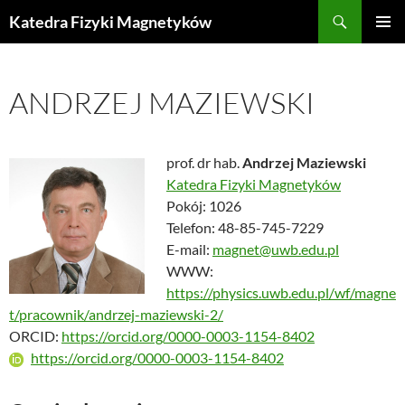
Przejdź
Szukaj
Katedra Fizyki Magnetyków
do
MENU
treści
GŁÓWN
ANDRZEJ MAZIEWSKI
prof. dr hab.
Andrzej Maziewski
Katedra Fizyki Magnetyków
Pokój: 1026
Telefon: 48-85-745-7229
E-mail:
magnet@uwb.edu.pl
WWW:
https://physics.uwb.edu.pl/wf/magne
t/pracownik/andrzej-maziewski-2/
ORCID:
https://orcid.org/0000-0003-1154-8402
https://orcid.org/0000-0003-1154-8402