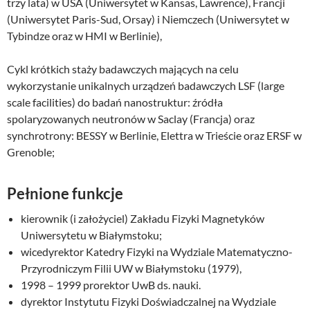
trzy lata) w USA (Uniwersytet w Kansas, Lawrence), Francji
(Uniwersytet Paris-Sud, Orsay) i Niemczech (Uniwersytet w
Tybindze oraz w HMI w Berlinie),
Cykl krótkich staży badawczych mających na celu
wykorzystanie unikalnych urządzeń badawczych LSF (large
scale facilities) do badań nanostruktur: źródła
spolaryzowanych neutronów w Saclay (Francja) oraz
synchrotrony: BESSY w Berlinie, Elettra w Trieście oraz ERSF w
Grenoble;
Pełnione funkcje
kierownik (i założyciel) Zakładu Fizyki Magnetyków
Uniwersytetu w Białymstoku;
wicedyrektor Katedry Fizyki na Wydziale Matematyczno-
Przyrodniczym Filii UW w Białymstoku (1979),
1998 – 1999 prorektor UwB ds. nauki.
dyrektor Instytutu Fizyki Doświadczalnej na Wydziale