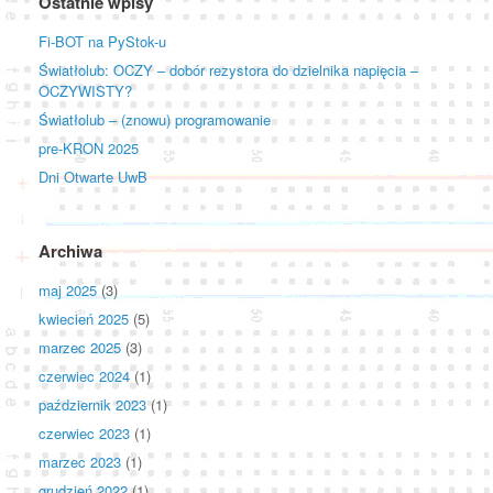
Ostatnie wpisy
Fi-BOT na PyStok-u
Światłolub: OCZY – dobór rezystora do dzielnika napięcia –
OCZYWISTY?
Światłolub – (znowu) programowanie
pre-KRON 2025
Dni Otwarte UwB
Archiwa
maj 2025
(3)
kwiecień 2025
(5)
marzec 2025
(3)
czerwiec 2024
(1)
październik 2023
(1)
czerwiec 2023
(1)
marzec 2023
(1)
grudzień 2022
(1)