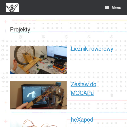
Skip
Menu
to
content
Projekty
Licznik rowerowy
Zestaw do
MOCAPu
heXapod