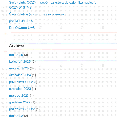
Światłolub: OCZY – dobór rezystora do dzielnika napięcia –
OCZYWISTY?
Światłolub – (znowu) programowanie
pre-KRON 2025
Dni Otwarte UwB
Archiwa
maj 2025
(3)
kwiecień 2025
(5)
marzec 2025
(3)
czerwiec 2024
(1)
październik 2023
(1)
czerwiec 2023
(1)
marzec 2023
(1)
grudzień 2022
(1)
październik 2022
(1)
maj 2022
(2)