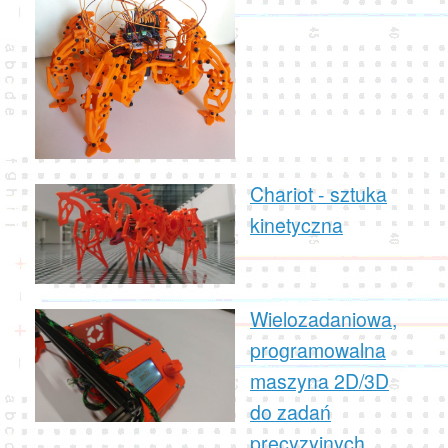
Chariot - sztuka
kinetyczna
Wielozadaniowa,
programowalna
maszyna 2D/3D
do zadań
precyzyjnych