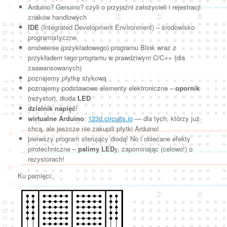
Arduino? Genuino? czyli o przyjaźni założycieli i rejestracji
znaków handlowych
IDE
(Integrated Development Environment) – środowisko
programistyczne
omówienie (przykładowego) programu Blink wraz z
przykładem tego programu w prawdziwym C/C++ (dla
zaawansowanych)
poznajemy płytkę stykową
poznajemy podstawowe elementy elektroniczne –
opornik
(rezystor), dioda
LED
dzielnik napięć
!
wirtualne Arduino
:
123d.circuits.io
— dla tych, którzy już
chcą, ale jeszcze nie zakupili płytki Arduino!
pierwszy program sterujący diodą! No i obiecane efekty
pirotechniczne –
palimy LED
y, zapominając (celowo!) o
rezystorach!
Ku pamięci: