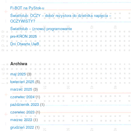
Fi-BOT na PyStok-u
Światłolub: OCZY – dobór rezystora do dzielnika napięcia –
OCZYWISTY?
Światłolub – (znowu) programowanie
pre-KRON 2025
Dni Otwarte UwB
Archiwa
maj 2025
(3)
kwiecień 2025
(5)
marzec 2025
(3)
czerwiec 2024
(1)
październik 2023
(1)
czerwiec 2023
(1)
marzec 2023
(1)
grudzień 2022
(1)