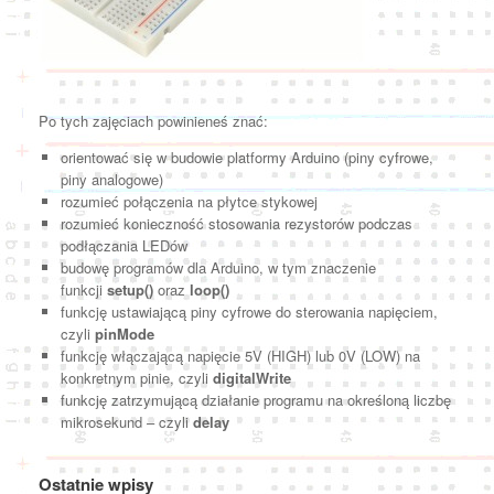
Po tych zajęciach powinieneś znać:
orientować się w budowie platformy Arduino (piny cyfrowe,
piny analogowe)
rozumieć połączenia na płytce stykowej
rozumieć konieczność stosowania rezystorów podczas
podłączania LEDów
budowę programów dla Arduino, w tym znaczenie
funkcji
setup()
oraz
loop()
funkcję ustawiającą piny cyfrowe do sterowania napięciem,
czyli
pinMode
funkcję włączającą napięcie 5V (HIGH) lub 0V (LOW) na
konkretnym pinie, czyli
digitalWrite
funkcję zatrzymującą działanie programu na określoną liczbę
mikrosekund – czyli
delay
Ostatnie wpisy