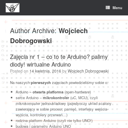
Skip
Menu
to
content
Author Archive:
Wojciech
Dobrogowski
Zajęcia nr 1 – co to te Arduino? palimy
diody! wirtualne Arduino
Posted on
14 kwietnia, 2016
by
Wojciech Dobrogowski
Na naszych
pierwszych
zajęciach powiedzieliśmy sobie o:
Arduino –
otwarta platforma
(open-hardware)
serce Arduino –
mikrokontroler
(uC, MCU), czyli
mikrokomputer jednoukładowy (pojedynczy układ scalony
zawierający w sobie procesr, pamięć, interfejsy wejścia-
wyjścia, kontrolery przerwań…)
rodzina platform Arduino (czyli nie tylko UNO!)
budowa i parametry Arduino UNO