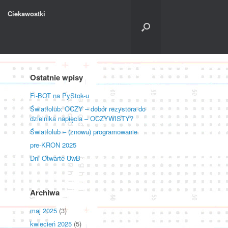
Ciekawostki
Ostatnie wpisy
Fi-BOT na PyStok-u
Światłolub: OCZY – dobór rezystora do
dzielnika napięcia – OCZYWISTY?
Światłolub – (znowu) programowanie
pre-KRON 2025
Dni Otwarte UwB
Archiwa
maj 2025
(3)
kwiecień 2025
(5)