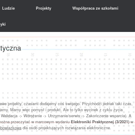
Ludzie
Projekty
Współpraca ze szkołami
yki
ktyczna
kawe projekty, czasami dodajemy coś swojego. Przychodzi jednak taki czas,
ujemy. Mamy więc pomysł i produkt. Ale to tylko wycinek z cyklu życia
> Walidacja -> Wdrożenie -> Utrzymanie/serwis -> Zakończenie wsparcia). A
ty można przeczytać w marcowym wydaniu
Elektroniki Praktycznej (3/2021)
w
 obowiązkowa
dla osób projektujących rozwiązania elektroniczne.