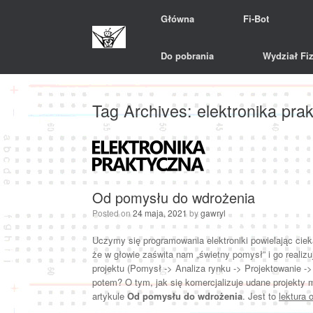
Skip
Główna
Fi-Bot
to
content
Do pobrania
Wydział Fiz
Tag Archives:
elektronika pra
Od pomysłu do wdrożenia
Posted on
24 maja, 2021
by
gawryl
Uczymy się programowania elektroniki powielając cie
że w głowie zaświta nam „świetny pomysł” i go realiz
projektu (Pomysł -> Analiza rynku -> Projektowanie -
potem? O tym, jak się komercjalizuje udane projek
artykule
Od pomysłu do wdrożenia
. Jest to
lektura