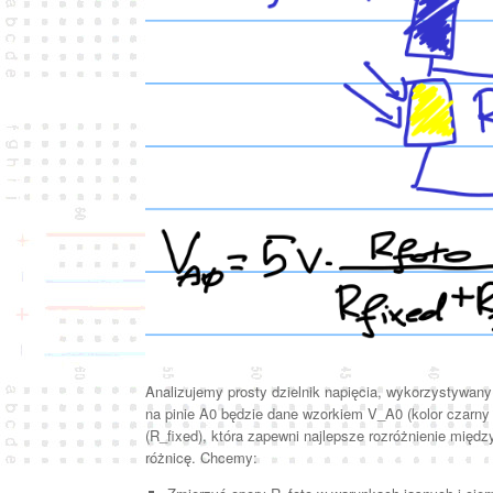
Analizujemy prosty dzielnik napięcia, wykorzystywan
na pinie A0 będzie dane wzorkiem V_A0 (kolor czarny n
(R_fixed), która zapewni najlepsze rozróżnienie mię
różnicę. Chcemy: