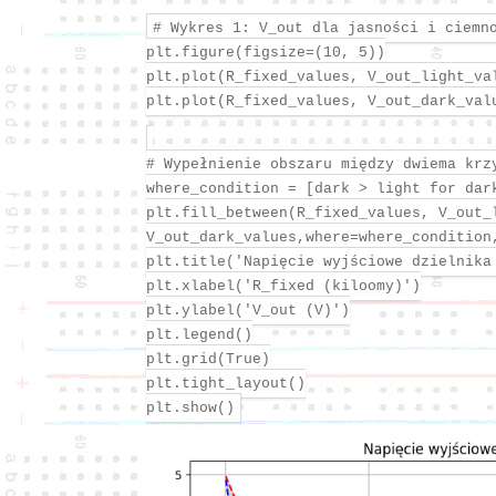
# Wykres 1: V_out dla jasności i ciemn
plt.figure(figsize=(10, 5))
plt.plot(R_fixed_values, V_out_light_va
plt.plot(R_fixed_values, V_out_dark_val
# Wypełnienie obszaru między dwiema krz
where_condition = [dark > light for dar
plt.fill_between(R_fixed_values, V_out_
V_out_dark_values,where=where_condition
plt.title('Napięcie wyjściowe dzielnika
plt.xlabel('R_fixed (kiloomy)')
plt.ylabel('V_out (V)')
plt.legend()
plt.grid(True)
plt.tight_layout()
plt.show()