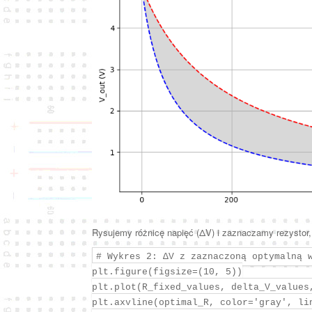
Rysujemy różnicę napięć (ΔV) i zaznaczamy rezystor, 
# Wykres 2: ΔV z zaznaczoną optymalną 
plt.figure(figsize=(10, 5))
plt.plot(R_fixed_values, delta_V_values
plt.axvline(optimal_R, color='gray', li