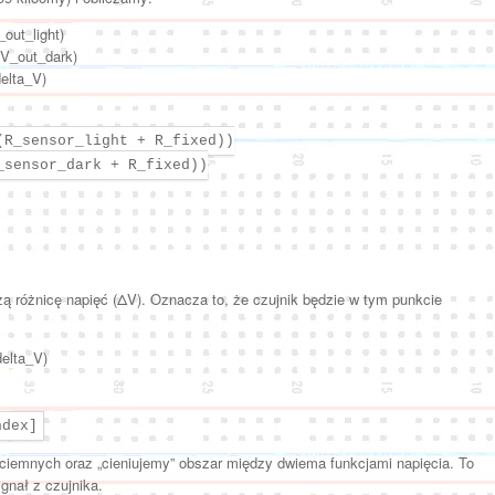
out_light)
(V_out_dark)
elta_V)
(R_sensor_light + R_fixed))
_sensor_dark + R_fixed))
zą różnicę napięć (ΔV). Oznacza to, że czujnik będzie w tym punkcie
elta_V)
ndex]
ciemnych oraz „cieniujemy” obszar między dwiema funkcjami napięcia. To
gnał z czujnika.