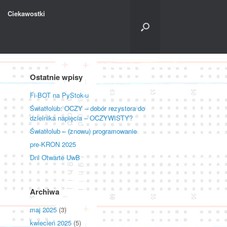
Ciekawostki
Ostatnie wpisy
Fi-BOT na PyStok-u
Światłolub: OCZY – dobór rezystora do
dzielnika napięcia – OCZYWISTY?
Światłolub – (znowu) programowanie
pre-KRON 2025
Dni Otwarte UwB
Archiwa
maj 2025
(3)
kwiecień 2025
(5)