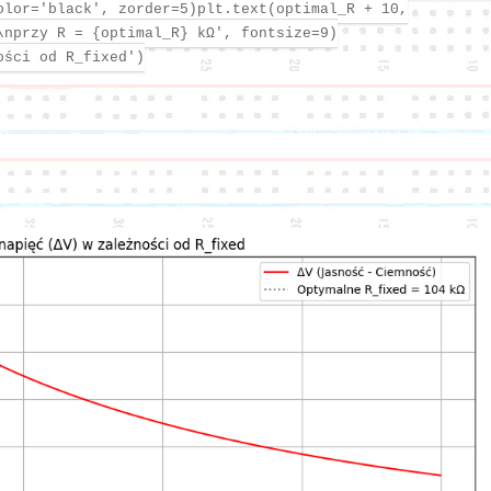
olor='black', zorder=5)plt.text(optimal_R + 10,
\nprzy R = {optimal_R} kΩ', fontsize=9)
ości od R_fixed')