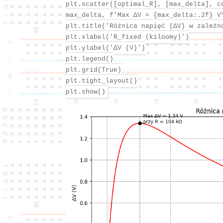
plt.scatter([optimal_R], [max_delta], c
max_delta, f'Max ΔV ≈ {max_delta:.2f} V
plt.title('Różnica napięć (ΔV) w zależn
plt.xlabel('R_fixed (kiloomy)')
plt.ylabel('ΔV (V)')
plt.legend()
plt.grid(True)
plt.tight_layout()
plt.show()