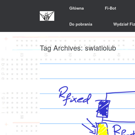
Skip
Główna
Fi-Bot
to
content
Do pobrania
Wydział Fiz
Tag Archives:
swiatlolub