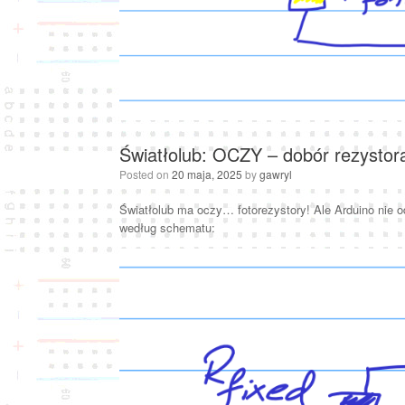
Światłolub: OCZY – dobór rezysto
Posted on
20 maja, 2025
by
gawryl
Światłolub ma oczy… fotorezystory! Ale Arduino nie o
według schematu: