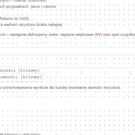
nych – miernik (multimetr)
óch przypadkach: jasno i ciemno
Arduino (0–1023)
 wartość rezystora działa najlepiej
h – następnie definiujemy stałe: napięcie wejściowe (5V) oraz opór czujnika
asności (kiloomy)
iemności (kiloomy)
 do przechowywania wyników dla każdej testowanej wartości rezystora.
99 kiloomy) i obliczamy: