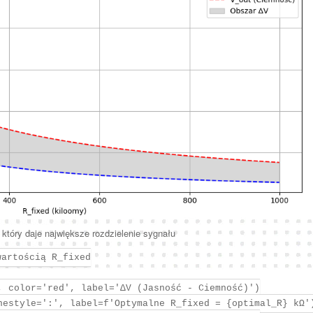
który daje największe rozdzielenie sygnału
wartością R_fixed
, color='red', label='ΔV (Jasność - Ciemność)')
nestyle=':', label=f'Optymalne R_fixed = {optimal_R} kΩ'