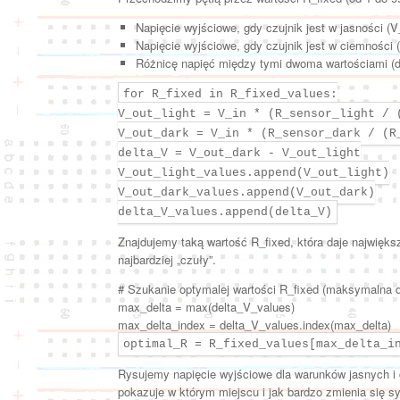
Napięcie wyjściowe, gdy czujnik jest w jasności (V_
Napięcie wyjściowe, gdy czujnik jest w ciemności 
Różnicę napięć między tymi dwoma wartościami (d
for R_fixed in R_fixed_values:
V_out_light = V_in * (R_sensor_light / 
V_out_dark = V_in * (R_sensor_dark / (R
delta_V = V_out_dark - V_out_light
V_out_light_values.append(V_out_light)
V_out_dark_values.append(V_out_dark)
delta_V_values.append(delta_V)
Znajdujemy taką wartość R_fixed, która daje najwięks
najbardziej „czuły”.
# Szukanie optymalej wartości R_fixed (maksymalna d
max_delta = max(delta_V_values)
max_delta_index = delta_V_values.index(max_delta)
optimal_R = R_fixed_values[max_delta_i
Rysujemy napięcie wyjściowe dla warunków jasnych i 
pokazuje w którym miejscu i jak bardzo zmienia się sy