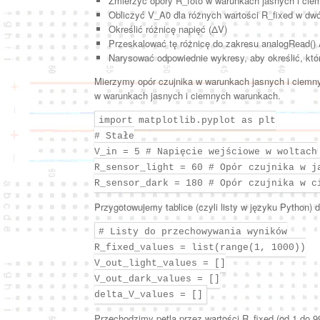
Zmierzyć opory R_foto w warunkach jasnych i ciem
Obliczyć V_A0 dla różnych wartości R_fixed w dw
Określić różnicę napięć (ΔV)
Przeskalować tę różnicę do zakresu analogRead() 
Narysować odpowiednie wykresy, aby określić, która
Mierzymy opór czujnika w warunkach jasnych i ciemnyc
w warunkach jasnych i ciemnych warunkach.
import matplotlib.pyplot as plt
# Stałe
V_in = 5 # Napięcie wejściowe w woltach
R_sensor_light = 60 # Opór czujnika w j
R_sensor_dark = 180 # Opór czujnika w c
Przygotowujemy tablice (czyli listy w języku Python)
# Listy do przechowywania wyników
R_fixed_values = list(range(1, 1000))
V_out_light_values = []
V_out_dark_values = []
delta_V_values = []
Przechodzimy pętlą przez wartości R_fixed (od 1 do 9