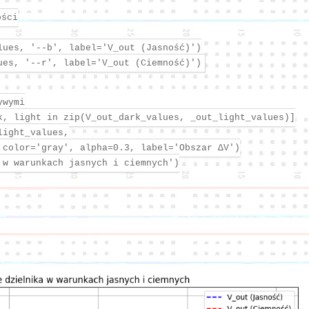
ości
lues, '--b', label='V_out (Jasność)')
ues, '--r', label='V_out (Ciemność)')
ywymi
k, light in zip(V_out_dark_values, _out_light_values)]
light_values,
,color='gray', alpha=0.3, label='Obszar ΔV')
 w warunkach jasnych i ciemnych')