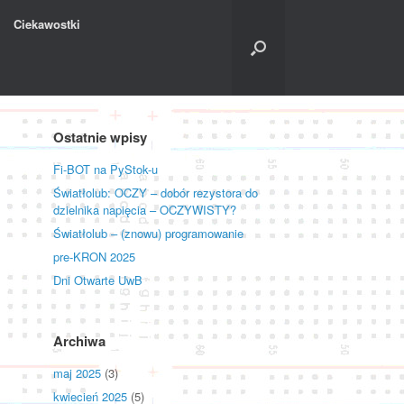
Ciekawostki
Ostatnie wpisy
Fi-BOT na PyStok-u
Światłolub: OCZY – dobór rezystora do
dzielnika napięcia – OCZYWISTY?
Światłolub – (znowu) programowanie
pre-KRON 2025
Dni Otwarte UwB
Archiwa
maj 2025
(3)
kwiecień 2025
(5)