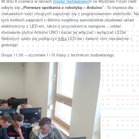
W dniu 6 czerwca w ramach
imprez festiwalowyc
h na Wydziale Fizyki UwB
odbyły się
„Pierwsze spotkania z robotyką – Arduino”
. To impreza dla
ciekawskich ludzi chcących zapoznać się z programowaniem elektroniki. Na
tych krótkich zajęciach (~60min) mogliśmy samodzielnie zbudować układ
elektroniczny z LED-em, także z przyciskiem a następnie… oddać
sterowanie płytce Arduino UNO i kazać jej włączać i wyłączać LEDa!
Niektórym udało się podłączyć
kilka
LED-ów i świecić nimi niezależnie –
gratuluję!
Grupa 11:00 – uczniowie I i III klasy z technikum budowlanego.