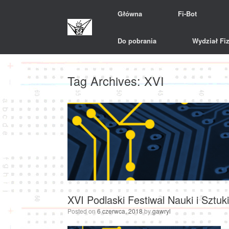
Skip
Główna
Fi-Bot
to
content
Do pobrania
Wydział Fiz
Tag Archives:
XVI
XVI Podlaski Festiwal Nauki i Sztuki
Posted on
6 czerwca, 2018
by
gawryl