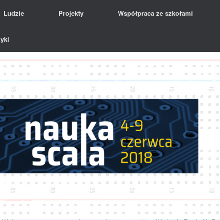
Ludzie
Projekty
Współpraca ze szkołami
yki