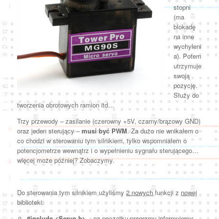
stopni
(ma
blokadę
na inne
wychyleni
a). Potem
utrzymuje
swoją
pozycję.
Służy do
tworzenia obrotowych ramion itd…
Trzy przewody – zasilanie (czerowny +5V, czarny/brązowy GND)
oraz jeden sterujący –
musi być PWM
. Za dużo nie wnikałem o
co chodzi w sterowaniu tym silnikiem, tylko wspomniałem o
potencjometrze wewnątrz i o wypełnieniu sygnału sterującego…
więcej może później? Zobaczymy.
Do sterowania tym silnikiem użyliśmy
2 nowych
funkcji z
nowej
biblioteki:
#include <Servo.h>
– na początku programu informujemy,