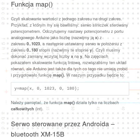
Funkcja map()
Czyli skalowanie wartości z jednego zakresu na drugi zakres.
Przykład, z którym my się bawiliśmy: serwo silniczek sterowany
potencjometrem. Odczytujemy nastawy potencjometru z portu
analogowego Arduino jako liczbę (nazwijmy ją
x
) z
zakresu
0..1023
, a następnie ustawiamy serwo w położeniu z
zakresu
0..180
stopni (nazwijmy te stopnie
y
). Czyli musimy
dokonać zamiany wczytaj liczby
x
na
y
. Na zajęciach
pokazałem skalowanie funkcją liniową, rozwiązaliśmy ten układ
równań, ale Arduino jest także dla tych co tego nie umieją zrobić
i przygotowało funkcję
map().
W naszym przypadku będzie to:
y=map(x, 0, 1023, 0, 180);
Należy pamiętać, że funkcja
map()
działa tylko na liczbach
całkowitych
(int).
Serwo sterowane przez Androida –
bluetooth XM-15B