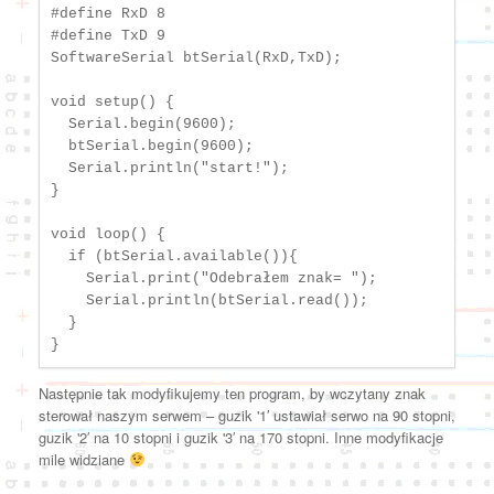
#define RxD 8

#define TxD 9

SoftwareSerial btSerial(RxD,TxD);

void setup() {

  Serial.begin(9600);

  btSerial.begin(9600);

  Serial.println("start!");

}

void loop() {

  if (btSerial.available()){

    Serial.print("Odebrałem znak= ");

    Serial.println(btSerial.read());

  }  

Następnie tak modyfikujemy ten program, by wczytany znak
sterował naszym serwem – guzik '1′ ustawiał serwo na 90 stopni,
guzik '2′ na 10 stopni i guzik '3′ na 170 stopni. Inne modyfikacje
mile widziane