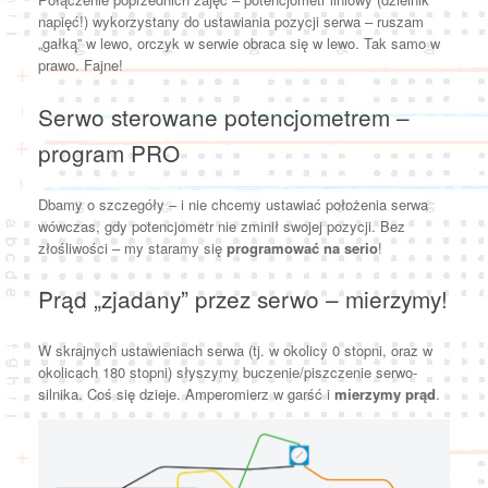
napięć!) wykorzystany do ustawiania pozycji serwa – ruszam
„gałką” w lewo, orczyk w serwie obraca się w lewo. Tak samo w
prawo. Fajne!
Serwo sterowane potencjometrem –
program PRO
Dbamy o szczegóły – i nie chcemy ustawiać położenia serwa
wówczas, gdy potencjometr nie zminił swojej pozycji. Bez
złośliwości – my staramy się
programować na serio
!
Prąd „zjadany” przez serwo – mierzymy!
W skrajnych ustawieniach serwa (tj. w okolicy 0 stopni, oraz w
okolicach 180 stopni) słyszymy buczenie/piszczenie serwo-
silnika. Coś się dzieje. Amperomierz w garść i
mierzymy prąd
.