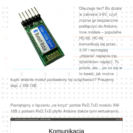
Dlaczego ten? Bo działa
w zakresie 3-6V, czyli
można go bezpiecznie
podłączyć do Arduino.
Inne modele – popularne
HC-05, HC-06
komunikują się przez
3.3V i wymagają
„zbijania” napięcia (np.
dzielnikiem napięć). To
proste, ale… po co się w
to bawić, jak można
kupić właśnie moduł pozbawiony tej uciążliwości? Praujemy
więc z XM-15B.
Pamiętajmy o łączeniu „na krzyż” portów RxD,TxD modułu XM-
15B z portami RxD,TxD płytki Arduino (także tymi wirtualnymi).