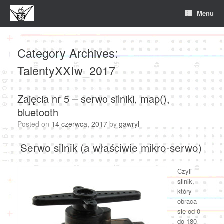
Skip
Menu
to
content
Category Archives:
TalentyXXIw_2017
Zajęcia nr 5 – serwo silniki, map(),
bluetooth
Posted on
14 czerwca, 2017
by
gawryl
Serwo silnik (a właściwie mikro-serwo)
Czyli
silnik,
który
obraca
się od 0
do 180