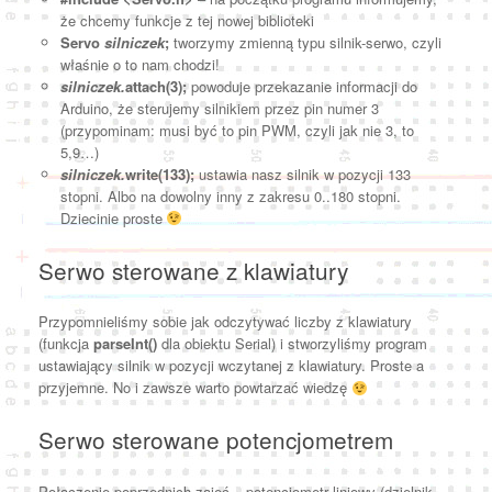
że chcemy funkcje z tej nowej biblioteki
Servo
silniczek
;
tworzymy zmienną typu silnik-serwo, czyli
właśnie o to nam chodzi!
silniczek.
attach(3);
powoduje przekazanie informacji do
Arduino, że sterujemy silnikiem przez pin numer 3
(przypominam: musi być to pin PWM, czyli jak nie 3, to
5,9…)
silniczek.
write(133);
ustawia nasz silnik w pozycji 133
stopni. Albo na dowolny inny z zakresu 0..180 stopni.
Dziecinie proste
Serwo sterowane z klawiatury
Przypomnieliśmy sobie jak odczytywać liczby z klawiatury
(funkcja
parseInt()
dla obiektu Serial) i stworzyliśmy program
ustawiający silnik w pozycji wczytanej z klawiatury. Proste a
przyjemne. No i zawsze warto powtarzać wiedzę
Serwo sterowane potencjometrem
Połączenie poprzednich zajęć – potencjometr liniowy (dzielnik