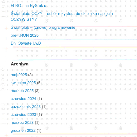
Fi-BOT na PyStok-u
Światłolub: OCZY – dobór rezystora do dzielnika napięcia –
OCZYWISTY?
Światłolub – (znowu) programowanie
pre-KRON 2025
Dni Otwarte UwB
Archiwa
maj 2025
(3)
kwiecień 2025
(5)
marzec 2025
(3)
czerwiec 2024
(1)
październik 2023
(1)
czerwiec 2023
(1)
marzec 2023
(1)
grudzień 2022
(1)