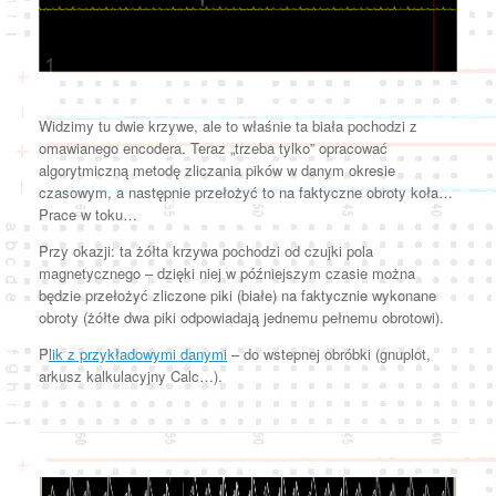
Widzimy tu dwie krzywe, ale to właśnie ta biała pochodzi z
omawianego encodera. Teraz „trzeba tylko” opracować
algorytmiczną metodę zliczania pików w danym okresie
czasowym, a następnie przełożyć to na faktyczne obroty koła…
Prace w toku…
Przy okazji: ta żółta krzywa pochodzi od czujki pola
magnetycznego – dzięki niej w późniejszym czasie można
będzie przełożyć zliczone piki (białe) na faktycznie wykonane
obroty (żółte dwa piki odpowiadają jednemu pełnemu obrotowi).
P
lik z przykładowymi danymi
– do wstepnej obróbki (gnuplot,
arkusz kalkulacyjny Calc…).