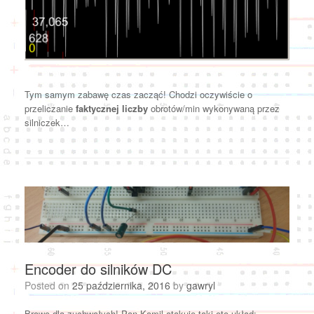
Tym samym zabawę czas zacząć! Chodzi oczywiście o
przeliczanie
faktycznej liczby
obrotów/min wykonywaną przez
silniczek…
Encoder do silników DC
Posted on
25 października, 2016
by
gawryl
Brawo dla zuchwałych! Pan Kamil atakuje taki oto układ: