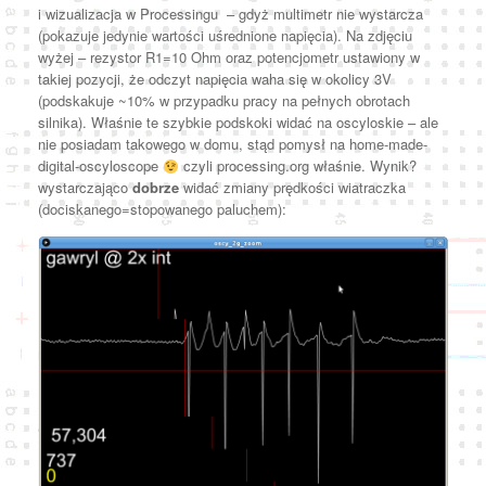
i wizualizacja w Processingu – gdyż multimetr nie wystarcza
(pokazuje jedynie wartości uśrednione napięcia). Na zdjęciu
wyżej – rezystor R1=10 Ohm oraz potencjometr ustawiony w
takiej pozycji, że odczyt napięcia waha się w okolicy 3V
(podskakuje ~10% w przypadku pracy na pełnych obrotach
silnika). Właśnie te szybkie podskoki widać na oscyloskie – ale
nie posiadam takowego w domu, stąd pomysł na home-made-
digital-oscyloscope
czyli processing.org właśnie. Wynik?
wystarczająco
dobrze
widać zmiany prędkości wiatraczka
(dociskanego=stopowanego paluchem):