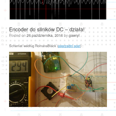
Encoder do silników DC – działa!
Posted on
26 października, 2016
by
gawryl
Schemat według RomanaBlack (
poprzedni post
) :