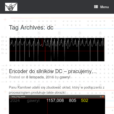
Skip
Menu
to
content
Tag Archives:
dc
Encoder do silników DC – pracujemy…
Posted on
8 listopada, 2016
by
gawryl
Panu Kamilowi udało się zbudować układ, który w podłączeniu z
processingiem produkuje takie obrazki: