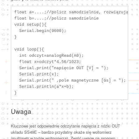
float a=....;//policz samodzielnie, rozwiązując (1)
float b=....;//policz samodzielnie

void setup(){

  Serial.begin(9600);

}

void loop(){

  int odczyt=analogRead(A0);

  float x=odczyt*4.56/1023;

  Serial.print("napięcie OUT [V] = ");

  Serial.print(x);

  Serial.print(" ,pole magnetyczne [Gs] = ");

  Serial.println(a*x+b);

}
Uwaga
Kluczowe jest odpowiednie odczytanie napięcia z nóżki OUT
układu SS49E – bardzo przydatny okaże się woltomierz
(multimetr w trybie woltomierza). Zwróć uwagę na program