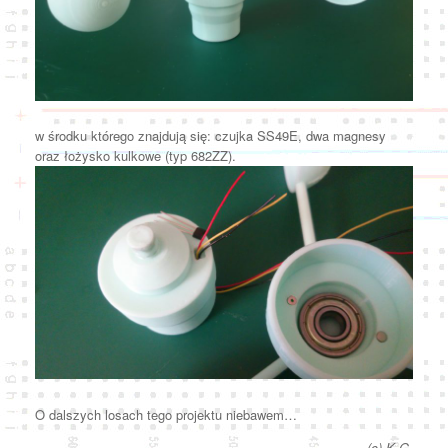
w środku którego znajdują się: czujka SS49E, dwa magnesy
oraz łożysko kulkowe (typ 682ZZ).
O dalszych losach tego projektu niebawem…
(c) K.G.