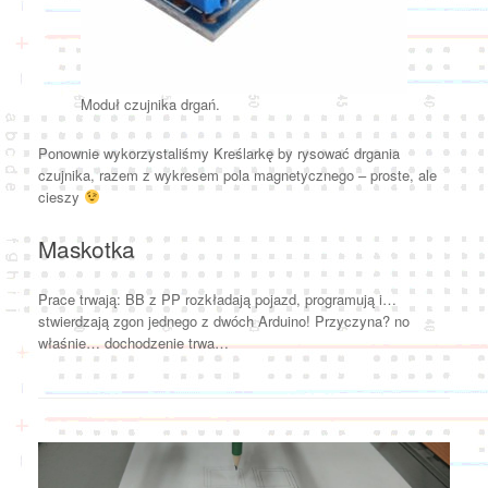
Moduł czujnika drgań.
Ponownie wykorzystaliśmy Kreślarkę by rysować drgania
czujnika, razem z wykresem pola magnetycznego – proste, ale
cieszy
Maskotka
Prace trwają: BB z PP rozkładają pojazd, programują i…
stwierdzają zgon jednego z dwóch Arduino! Przyczyna? no
właśnie… dochodzenie trwa…