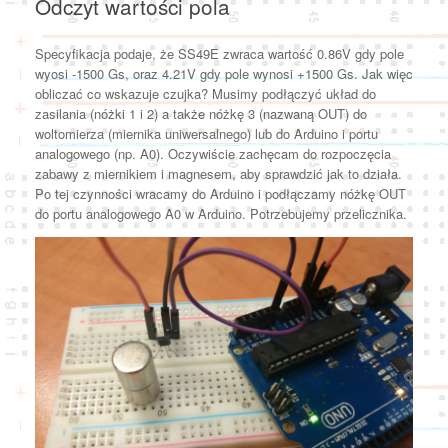
Odczyt wartości pola
Specyfikacja podaje, że SS49E zwraca wartość 0.86V gdy pole
wyosi -1500 Gs, oraz 4.21V gdy pole wynosi +1500 Gs. Jak więc
obliczać co wskazuje czujka? Musimy podłączyć układ do
zasilania (nóżki 1 i 2) a także nóżkę 3 (nazwaną OUT) do
woltomierza (miernika uniwersalnego) lub do Arduino i portu
analogowego (np. A0). Oczywiście zachęcam do rozpoczęcia
zabawy z miernikiem i magnesem, aby sprawdzić jak to działa.
Po tej czynności wracamy do Arduino i podłączamy nóżkę OUT
do portu analogowego A0 w Arduino. Potrzebujemy przelicznika.