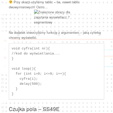
Przy okazji użyliśmy tablic – ba, nawet tablic
dwuwymiarowych! Ostro…
Na dodatek stworzyliśmy funkcję z argumentem – jaką cyferkę
chcemy wyświetlić.
void cyfra(int nr){

//kod do wyświetlania...

}

void loop(){

  for (int i=0; i<=9; i++){

    cyfra(i);

    delay(500);

  }

}
Czujka pola – SS49E