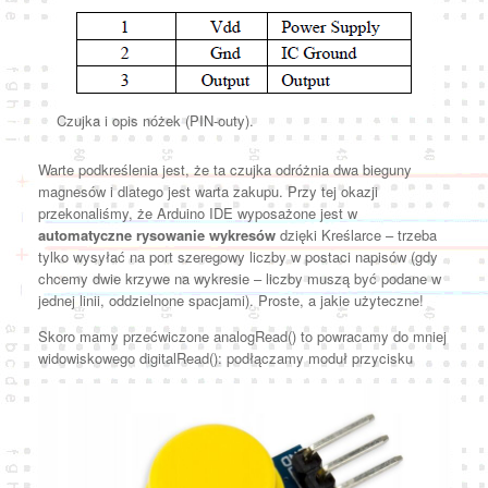
Czujka i opis nóżek (PIN-outy).
Warte podkreślenia jest, że ta czujka odróżnia dwa bieguny
magnesów i dlatego jest warta zakupu. Przy tej okazji
przekonaliśmy, że Arduino IDE wyposażone jest w
automatyczne rysowanie wykresów
dzięki Kreślarce – trzeba
tylko wysyłać na port szeregowy liczby w postaci napisów (gdy
chcemy dwie krzywe na wykresie – liczby muszą być podane w
jednej linii, oddzielnone spacjami). Proste, a jakie użyteczne!
Skoro mamy przećwiczone analogRead() to powracamy do mniej
widowiskowego digitalRead(): podłączamy moduł przycisku