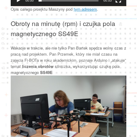
00:00
00:53
Opis całego proejktu Maszyny pod
tym adresem
.
Obroty na minutę (rpm) i czujka pola
magnetycznego SS49E
Wakacje w trakcie, ale nie tylko Pan Bartek spędza wolny czas z
pracą nad projektem. Pan Przemek, który nie miał czasu na
zajęcia Fi-BOTa w roku akademickim, poznaje Arduino i „atakuje”
temat
liczenia obrotów
silniczka, wykorzystując czujkę pola
magnetycznego
SS49E