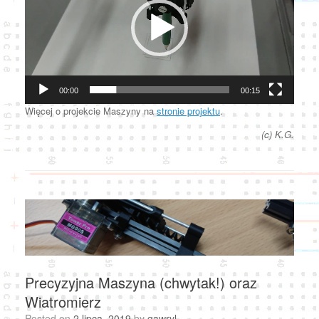
00:00
00:15
Więcej o projekcie Maszyny na
stronie projektu
.
(c) K.G.
Precyzyjna Maszyna (chwytak!) oraz
Wiatromierz
Posted on
2 lipca, 2019
by
gawryl