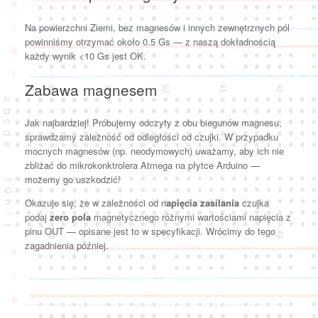
Na powierzchni Ziemi, bez magnesów i innych zewnętrznych pól
powinniśmy otrzymać około 0.5 Gs — z naszą dokładnością
każdy wynik <10 Gs jest OK.
Zabawa magnesem
Jak najbardziej! Próbujemy odczyty z obu biegunów magnesu,
sprawdzamy zależność od odległości od czujki. W przypadku
mocnych magnesów (np. neodymowych) uważamy, aby ich nie
zbliżać do mikrokonktrolera Atmega na płytce Arduino —
możemy go uszkodzić!
Okazuje się, że w zależności od n
apięcia zasilania
czujka
podaj
zero pola
magnetycznego różnymi wartościami napięcia z
pinu OUT — opisane jest to w specyfikacji. Wrócimy do tego
zagadnienia później.