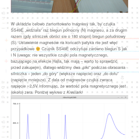
W układzie celowo zamontowano magnesy tak, by czujka
SS49E „widziała” raz biegun północny (N) magnesu, a za drugim
razem (gdy silniczek obróci sie o 180 stopni) biegun południowy
(S). Ustawienie magnesów na końcach patyka nie jest więc
przypadkowe
Czujnik SS49E odczytuje zarówno biegun S jak
i N (uwaga: nie wszystkie czujki pola magnetycznego,
bazującego na efekcie Halla, tak mają – warto to sprawdzić
przed zakupejm), dlatego widzimy dwa „piki” podczas obracania
silniczka – jeden „do góry” (większe napięcie) oraz „do dołu”
(napięcie mniejsze). Z dala od magnesów czujka zwraca
napięcie ~2.5V informując, że wartość pola magnetycznego jest
(około) zera. Poniżej wykres z
Kreślarki