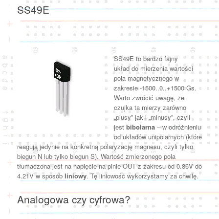
SS49E
SS49E to bardzo fajny
układ do mierzenia wartości
pola magnetycznego w
zakresie -1500..0..+1500 Gs.
Warto zwrócić uwagę, że
czujka ta mierzy zarówno
„plusy” jak i „minusy”, czyli
jest
bibolarna
– w odróżnieniu
od układów unipolarnych (które
reagują jedynie na konkretną polaryzację magnesu, czyli tylko
biegun N lub tylko biegun S). Wartość zmierzonego pola
tłumaczona jest na napięcie na pinie OUT z zakresu od 0.86V do
4.21V w sposób
liniowy
. Tę liniowość wykorzystamy za chwilę.
Analogowa czy cyfrowa?