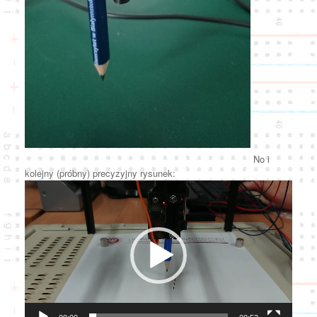
No i
kolejny (próbny) precyzyjny rysunek:
Odtwarzacz
video