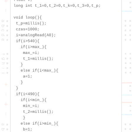
long int t_1=0,t_2=0,t_k=0,t_3=0,t_p;

void loop(){

 t_p=millis();

 czas=1000;

 i=analogRead(A0);

 if(i>540){

   if(i>max_){

    max_=i;

    t_1=millis();

   }

   else if(i<max_){

    a=1;

   }

 }

 if(i<490){

   if(i<min_){

    min_=i;

    t_2=millis();  

    }

   else if(i>min_){ 

    b=1; 
