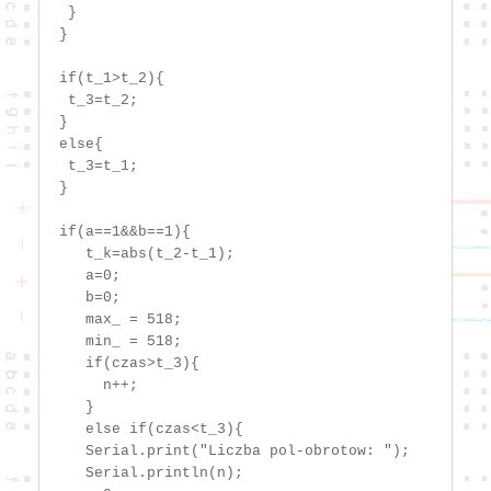
  }

 }

 if(t_1>t_2){

  t_3=t_2;

 }

 else{

  t_3=t_1;

 }

 if(a==1&&b==1){

    t_k=abs(t_2-t_1);

    a=0;

    b=0;

    max_ = 518;

    min_ = 518;

    if(czas>t_3){

      n++;

    }

    else if(czas<t_3){

    Serial.print("Liczba pol-obrotow: ");

    Serial.println(n);
