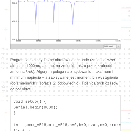
Program zliczający liczbę obrotów na sekundę (zmienna
czas
–
aktualnie 1000ms, ale można zmienić, także przez krotność –
zmienna
krok
). Algorytm polega na znajdowaniu maksimum i
minimum napięcia – a zapisywane jest moment ich wystąpienia
(do zmiennych
t_1
oraz
t_2
, odpowiednio). Różnica tych czasów
do pół obrotu.
void setup() {

Serial.begin(9600);

}

int i,max_=518,min_=518,a=0,b=0,czas,n=0,krok=1;

float v;
