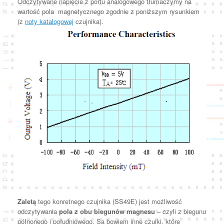
Odczytywane napięcie z portu analogowego tłumaczymy na
wartość pola magnetycznego zgodnie z poniższym rysunkiem
(z
noty katalogowej
czujnika).
Zaletą
tego konretnego czujnika (SS49E) jest możliwość
odczytywania
pola z obu biegunów magnesu
– czyli z biegunu
półnonego i południowego. Są bowiem inne czujki, które