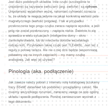
Jest dużo podobnych układów. Inne czujki (szczególnie te
unipolarne) są nazywane switczami (
ang. switche
) i są
cyfrowe
.
Unipolarność wyjaśniłem wyżej, natomiast cyfrowość oznacza
tu, że układy te reagują jedynie na jakąś konkretną wartość pola
magnetycznego (wartość progową). I tak w przypadku
przekroczenia tego progu czujka zwraca napięcie wysokie, a jeśli
próg nie został przekroczony – napięcie niskie. Świetnie to się
sprawdza w wielu sytuacjach (inteligentne domy – okno
zamknięte/otwarte, lub do mierzenia obrotów wszelakiego
rodzaju kół). Przykładem takiej czujki jest TLE4905L. Jest też z
reguły o połowę tańsza. Ale nie o niej dziś będzie (wspomnianą
pobawimy się na innych zajęciach) – my mamy czujkę
analogową. Jak więc jej używać?
Pinologia (aka. podłączenie)
Jak zawsze należy pobrań z internetu notę katalogową (szukamy
frazy
SS49E datasheet
lub podobnie) i przeglądamy całość. Nie
musimy wszystkiego rozumieć, zwracamy uwagę na opis ogólny
układu i sposób podłączenia. Poniżej zamieszczam wycinek z
tego dokumentu: