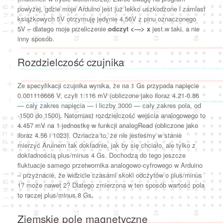
powyżej, gdzie moje Arduino jest już lekko uszkodzone i zamiast
książkowych 5V otrzymuję jedynie 4.56V z pinu oznaczonego
5V – dlatego moje przeliczenie
odczyt <—> x
jest w taki, a nie
inny sposób.
Rozdzielczość czujnika
Ze specyfikacji czujnika wynika, że na 1 Gs przypada napięcie
0.001116666 V, czyli 1.116 mV (obliczone jako iloraz 4.21-0.86
— caly zakres napięcia — i liczby 3000 — cały zakres pola, od
-1500 do 1500). Natomiast rozdzielczość wejścia analogowego to
4.457 mV na 1 jednostkę w funkcji analogRead (obliczone jako
iloraz 4.56 i 1023). Oznacza to, że nie jesteśmy w stanie
mierzyć Aruinem tak dokładnie, jak by się chciało, ale tylko z
dokładnością plus/minus 4 Gs. Dochodzą do tego jeszcze
fluktuacje samego przetwornika analogowo-cyfrowego w Arduino
– przyznacie, że widzicie czasami skoki odczytów o plus/minus
1? może nawet 2? Dlatego zmierzona w ten sposób wartość pola
to raczej plus/minus 8 Gs.
Ziemskie pole magnetyczne