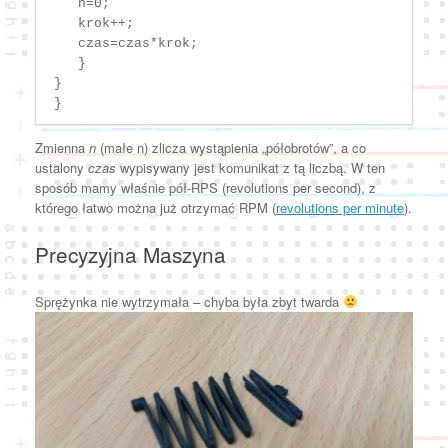
    n=0;

    krok++;

    czas=czas*krok;

    }

 }

Zmienna
n
(małe n) zlicza wystąpienia „półobrotów”, a co
ustalony
czas
wypisywany jest komunikat z tą liczbą. W ten
sposób mamy właśnie pół-RPS (
revolutions per second
), z
którego łatwo można już otrzymać RPM (
revolutions per minute
).
Precyzyjna Maszyna
Sprężynka nie wytrzymała – chyba była zbyt twarda