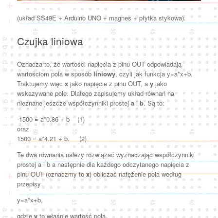
(układ SS49E + Arduino UNO + magnes + płytka stykowa).
Czujka liniowa
Oznacza to, że wartości napięcia z pinu OUT odpowiadają
wartościom pola w sposób
liniowy
, czyli jak funkcja y=a*x+b.
Traktujemy więc
x
jako napięcie z pinu OUT, a
y
jako
wskazywane pole. Dlatego zapisujemy układ równań na
nieznane jeszcze współczynniki prostej
a
i
b
. Są to:
-1500 = a*0.86 + b (1)
oraz
1500 = a*4.21 + b. (2)
Te dwa równania należy rozwiązać wyznaczając współczynniki
prostej a i b a następnie dla każdego odczytanego napięcia z
pinu OUT (oznaczmy to
x
) obliczać natężenie pola według
przepisy
y=a*x+b,
gdzie
y
to właśnie wartość pola.