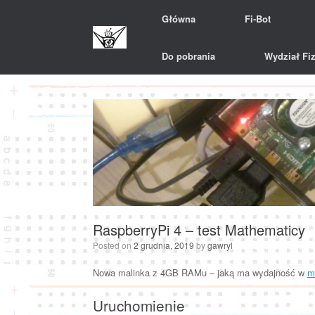
Skip
Główna
Fi-Bot
to
content
Do pobrania
Wydział Fiz
RaspberryPi 4 – test Mathematicy
Posted on
2 grudnia, 2019
by
gawryl
Nowa malinka z 4GB RAMu – jaką ma wydajność w
m
Uruchomienie