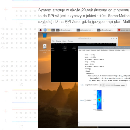
System startuje w
około 20 sek
(liczone od momentu w
to do RPi v3 jest szybszy o jakieś ~10s. Sama Mathem
szybciej niż na RPi Zero, gdzie (przypomnę) start M