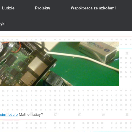
Ludzie
Projekty
Współpraca ze szkołami
yki
oim teście
Mathematicy?