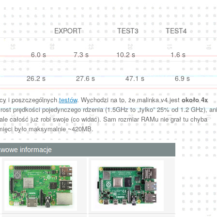
EXPORT
TEST3
TEST4
6.0 s
7.3 s
10.2 s
1.6 s
26.2 s
27.6 s
47.1 s
6.9 s
icy i poszczególnych
testów
. Wychodzi na to, że malinka v4 jest
około 4x
rost prędkości pojedynczego rdzenia (1.5GHz to „tylko” 25% od 1.2 GHz), an
e całość już robi swoje (co widać). Sam rozmiar RAMu nie grał tu chyba
pamięci było maksymalnie ~420MB.