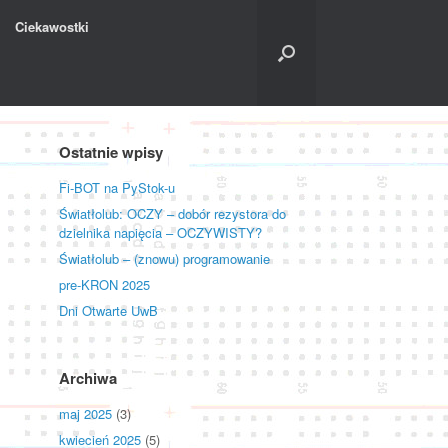
Ciekawostki
Ostatnie wpisy
Fi-BOT na PyStok-u
Światłolub: OCZY – dobór rezystora do
dzielnika napięcia – OCZYWISTY?
Światłolub – (znowu) programowanie
pre-KRON 2025
Dni Otwarte UwB
Archiwa
maj 2025
(3)
kwiecień 2025
(5)