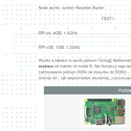
Nowe wyniki, system Raspbian Buster:
TEST1
RPi v4, 4GB, 1.5GHz
RPi v3B, 1GB, 1.2GHz
Wyniki w tabelce to wynik poleceń Timing[] Mathemat
szybsza
od malinki v3 model B. Nie tłumaczy tego wz
zastosowanie pamięci DDR4 (w stosunku do DDR2) – al
istotnej roli – jak wspomniałem wcześniej, zużycie 