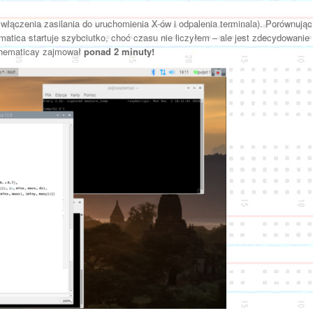
łączenia zasilania do uruchomienia X-ów i odpalenia terminala). Porównując
atica startuje szybciutko, choć czasu nie liczyłem – ale jest zdecydowanie
athematicay zajmował
ponad 2 minuty!