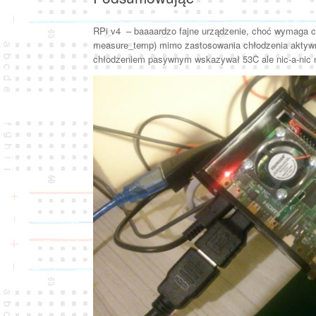
RPi v4 – baaaardzo fajne urządzenie, choć wymaga c
measure_temp) mimo zastosowania chłodzenia aktywn
chłodzeniem pasywnym wskazywał 53C ale nic-a-nic n