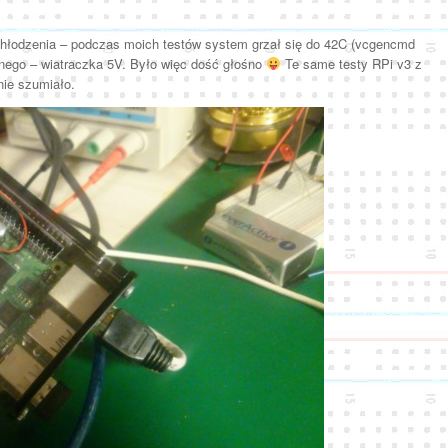
hłodzenia – podczas moich testów system grzał się do 42C (vcgencmd
ego – wiatraczka 5V. Było więc dość głośno
Te same testy RPi v3 z
ie szumiało.