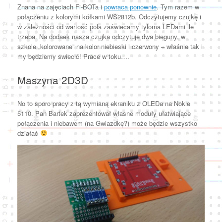
Znana na zajęciach Fi-BOTa i
powraca ponownie
. Tym razem w
połączeniu z kolorymi kółkami WS2812b. Odczytujemy czujkę i
w zależności od wartość pola zaświecamy tyloma LEDami ile
trzeba. Na dodaek nasza czujka odczytuje dwa bieguny, w
szkole „kolorowane” na kolor niebieski i czerwony – właśnie tak i
my będziemy swiecić! Prace w toku….
Maszyna 2D3D
No to sporo pracy z tą wymianą ekraniku z OLEDa na Nokie
5110. Pan Bartek zaprezentował własne moduły ułatwiające
połączenia i niebawem (na Gwiazdkę?) może będzie wszystko
działać