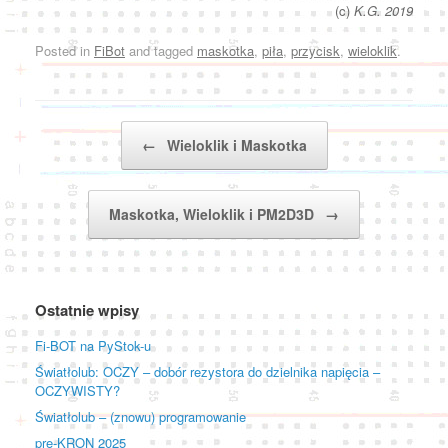
(c)
K.G. 2019
Posted in
FiBot
and tagged
maskotka
,
piła
,
przycisk
,
wieloklik
.
Post navigation
←
Wieloklik i Maskotka
Maskotka, Wieloklik i PM2D3D
→
Ostatnie wpisy
Fi-BOT na PyStok-u
Światłolub: OCZY – dobór rezystora do dzielnika napięcia –
OCZYWISTY?
Światłolub – (znowu) programowanie
pre-KRON 2025