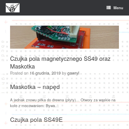
Skip
Menu
to
content
Czujka pola magnetycznego SS49 oraz
Maskotka
Posted on
16 grudnia, 2019
by
gawryl
Maskotka – napęd
A jednak znowu piłka do drewna (płyty)… Otwory za wąskie na
koło z mocowaniem. Bywa…
Czujka pola SS49E