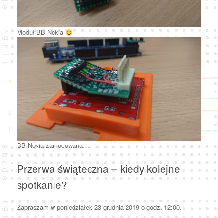
Moduł BB-Nokia
BB-Nokia zamocowana…
Przerwa świąteczna – kiedy kolejne
spotkanie?
Zapraszam w poniedziałek 23 grudnia 2019 o godz. 12:00.