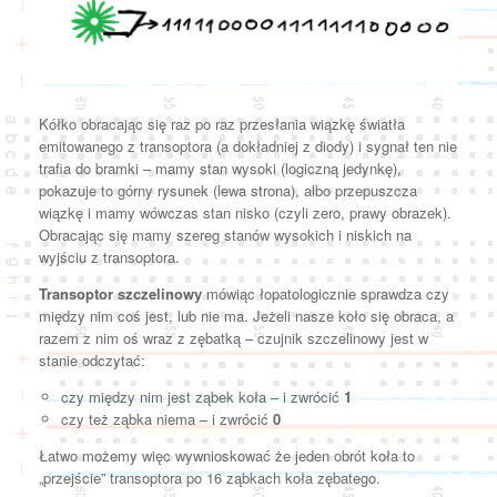
Kółko obracając się raz po raz przesłania wiązkę światła
emitowanego z transoptora (a dokładniej z diody) i sygnał ten nie
trafia do bramki – mamy stan wysoki (logiczną jedynkę),
pokazuje to górny rysunek (lewa strona), albo przepuszcza
wiązkę i mamy wówczas stan nisko (czyli zero, prawy obrazek).
Obracając się mamy szereg stanów wysokich i niskich na
wyjściu z transoptora.
Transoptor szczelinowy
mówiąc łopatologicznie sprawdza czy
między nim coś jest, lub nie ma. Jeżeli nasze koło się obraca, a
razem z nim oś wraz z zębatką – czujnik szczelinowy jest w
stanie odczytać:
czy między nim jest ząbek koła – i zwrócić
1
czy też ząbka niema – i zwrócić
0
Łatwo możemy więc wywnioskować że jeden obrót koła to
„przejście” transoptora po 16 ząbkach koła zębatego.