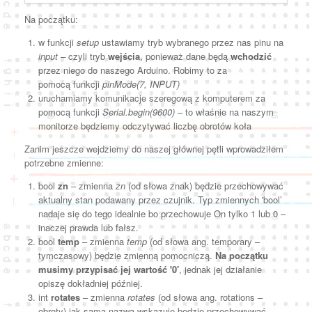
Na początku:
w funkcji
setup
ustawiamy tryb wybranego przez nas pinu na
input –
czyli tryb
wejścia
, ponieważ dane będą
wchodzić
przez niego do naszego Arduino. Robimy to
za
pomocą
funkcji
pinMode(7, INPUT)
uruchamiamy komunikacje szeregową z komputerem za
pomocą funkcji
Serial.begin(9600)
– to właśnie na naszym
monitorze będziemy odczytywać liczbę obrotów koła
Zanim jeszcze wejdziemy do naszej głównej pętli wprowadziłem
potrzebne zmienne:
bool
zn
– zmienna
zn
(od słowa znak) będzie przechowywać
aktualny stan podawany przez czujnik. Typ zmiennych 'bool’
nadaje się do tego idealnie bo przechowuje On tylko 1 lub 0 –
inaczej prawda lub fałsz.
bool
temp
– zmienna
temp
(od słowa ang. temporary –
tymczasowy) będzie zmienną pomocniczą.
Na początku
musimy przypisać jej wartość '0′
, jednak jej działanie
opiszę dokładniej później.
int
rotates
– zmienna
rotates
(od słowa ang. rotations –
obroty) jak sama nazwa wskazuje będzie przechowywać