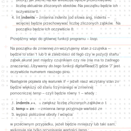
liczbę aktualnie zliczonych obrotów. Na początku będzie ich
oczywiście 0.
int
indents
– zmienna
indents
(od słowa ang. indents –
wcięcie) będzie przechowywać liczbę zliczonych ząbków. Na
początku będzie ich oczywiście 0.
Przejdźmy więc do głównej funkcji programu –
loop.
Na początku do zmiennej
zn
wczytujemy stan z czujnika –
będzie to stan 1 lub 0 w zależności od tego czy w pozycji startu
ząbek akurat jest między czujnikiem czy nie (nie ma to żadnego
znaczenia). Używamy do tego funkcji
digitalRead(7)
gdzie '7′ jest
oczywiście numerem naszego pinu.
Następnie pojawia się warunek
if
– jeżeli nasz wczytany stan
zn
będzie większy od stanu trzymanego w zmiennej
pomocniczej
temp
– czyli będzie równy 1 – wtedy :
indents ++
– zwiększ liczbę zliczonych ząbków o 1
temp = zn
– zmienna
temp
przyjmuje wartość
zn
wypisz policzone obroty i wcięcia
w przeciwnym przypadku, jeżeli będzie mniejszy lub taki sam,
wykonuje się tylko przypisanie wartości
temp
: