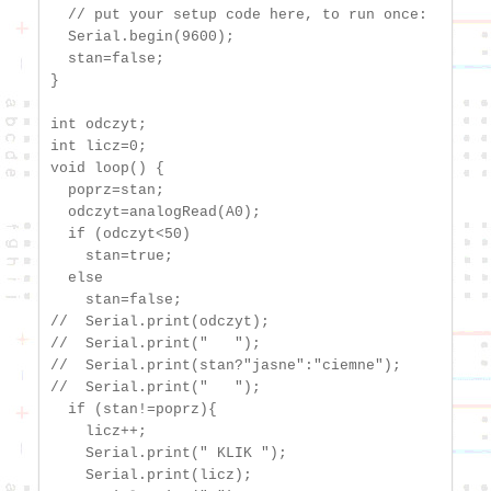
  // put your setup code here, to run once:

  Serial.begin(9600);

  stan=false;

}

int odczyt;

int licz=0;

void loop() {

  poprz=stan;

  odczyt=analogRead(A0);

  if (odczyt<50)

    stan=true;

  else

    stan=false;

//  Serial.print(odczyt);

//  Serial.print("   ");

//  Serial.print(stan?"jasne":"ciemne");

//  Serial.print("   ");

  if (stan!=poprz){

    licz++;

    Serial.print(" KLIK ");

    Serial.print(licz);
