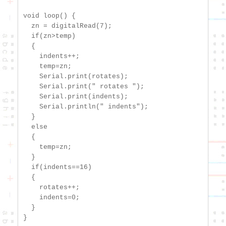
void loop() {

  zn = digitalRead(7);

  if(zn>temp)

  {

    indents++;

    temp=zn;

    Serial.print(rotates);

    Serial.print(" rotates ");

    Serial.print(indents);

    Serial.println(" indents");

  }

  else

  {

    temp=zn;

  }

  if(indents==16)

  {

    rotates++;

    indents=0;

  }

}