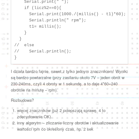
    Serial.print(" ");

    if (licz%2==0){

      Serial.print(1000./(millis() - t1)*60);

      Serial.println(" rpm");

      t1= millis();

    }

  }

//  else

//    Serial.println();

I działa bardzo fajnie, nawet z tylko jednym znacznikiem! Wyniki
są bardzo powtarzalne (przy zasilaniu około 7V – jeden obrót w
230-240ms, czyli 4 obroty w 1 sekundę, a to daje 4*60=240
obrotów na minutę – rpm).
Rozbudowa?
więcej znaczników (już 2 polepszają sprawę, 4 to
zdecydowanie OK).
inny algorytm – zliczanie liczny obrotów i aktualizowanie
wartości rpm co określony czas, np. 2 sek