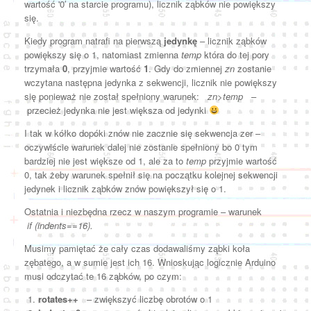
wartość '0′ na starcie programu), licznik ząbków nie powiększy
się.
Kiedy program natrafi na pierwszą
jedynkę
– licznik ząbków
powiększy się o 1, natomiast zmienna
temp
która do tej pory
trzymała
0
, przyjmie wartość
1
. Gdy do zmiennej
zn
zostanie
wczytana następna jedynka z sekwencji, licznik nie powiększy
się ponieważ nie został spełniony warunek:
zn>temp
–
przecież jedynka nie jest większa od jedynki
I tak w kółko dopóki znów nie zacznie się sekwencja zer –
oczywiście warunek dalej nie zostanie spełniony bo 0 tym
bardziej nie jest większe od 1, ale za to
temp
przyjmie wartość
0, tak żeby warunek spełnił się na początku kolejnej sekwencji
jedynek i licznik ząbków znów powiększył się o 1.
Ostatnia i niezbędna rzecz w naszym programie – warunek
if
(indents==16).
Musimy pamiętać że cały czas dodawaliśmy ząbki koła
zębatego, a w sumie jest ich 16. Wnioskując logicznie Arduino
musi odczytać te 16 ząbków, po czym:
rotates++
– zwiększyć liczbę obrotów o 1