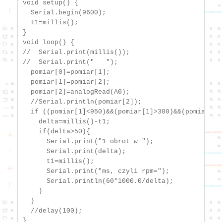
void setup() {

  Serial.begin(9600);

  t1=millis();    

}

void loop() {

//  Serial.print(millis());

//  Serial.print("   ");

  pomiar[0]=pomiar[1];

  pomiar[1]=pomiar[2];

  pomiar[2]=analogRead(A0);

  //Serial.println(pomiar[2]);  

  if ((pomiar[1]<950)&&(pomiar[1]>300)&&(pomiar[1]
    delta=millis()-t1;

    if(delta>50){

      Serial.print("1 obrot w ");

      Serial.print(delta);

      t1=millis();    

      Serial.print("ms, czyli rpm=");  

      Serial.println(60*1000.0/delta); 

    }

  }  

  //delay(100);

}
