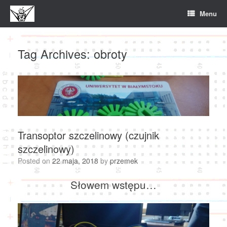
Skip
Menu
to
content
Tag Archives:
obroty
Transoptor szczelinowy (czujnik
szczelinowy)
Posted on
22 maja, 2018
by
przemek
Słowem wstępu…