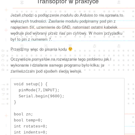
Transoptor w praktyce
Jeżeli chodzi o podłączenie modułu do Arduino to nie sprawia to
większych trudności. Zasilanie modułu podpinamy pod pin z
napięciem 5V, uziemienie do GND, natomiast ostatni kabelek
wędruje pod wybrany przez nas pin cyfrowy. W moim przypadku
był to pin z numerem 7.
Przejdźmy więc do pisania kodu
Oczywiście pomysłów na rozwiązanie tego problemu jak i
wykonanie i działanie samego programu było kilka, ja
zamieszczam pod spodem swoją wersje.
void setup() {

  pinMode(7,INPUT);

  Serial.begin(9600);

}

bool zn;

bool temp=0;

int rotates=0;

int indents=0;
