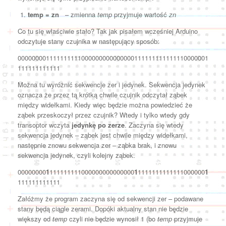
temp = zn
– zmienna
temp
przyjmuje wartość
zn
Co tu się właściwie stało? Tak jak pisałem wcześniej Arduino
odczytuje stany czujnika w następujący sposób:
000000001111111111000000000000000111111111111110000001
111111111111
Można tu wyróżnić sekwencje zer i jedynek. Sekwencja jedynek
oznacza że przez tą krótką chwile czujnik odczytał ząbek
między widełkami. Kiedy więc będzie można powiedzieć że
ząbek przeskoczył przez czujnik? Wtedy i tylko wtedy gdy
transoptor wczyta
jedynkę po zerze
. Zaczyna się wtedy
sekwencja jedynek – ząbek jest chwile między widełkami,
następnie znowu sekwencja zer – ząbka brak, i znowu
sekwencja jedynek, czyli kolejny ząbek.
00000000
1
111111111000000000000000
1
1111111111111000000
1
111111111111
Załóżmy że program zaczyna się od sekwencji zer – podawane
stany będą ciągle zerami. Dopóki aktualny stan nie będzie
większy od
temp
czyli nie będzie wynosił 1 (bo
temp
przyjmuje