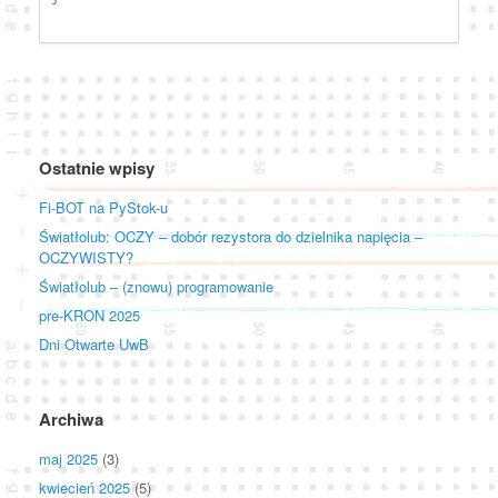
Ostatnie wpisy
Fi-BOT na PyStok-u
Światłolub: OCZY – dobór rezystora do dzielnika napięcia –
OCZYWISTY?
Światłolub – (znowu) programowanie
pre-KRON 2025
Dni Otwarte UwB
Archiwa
maj 2025
(3)
kwiecień 2025
(5)