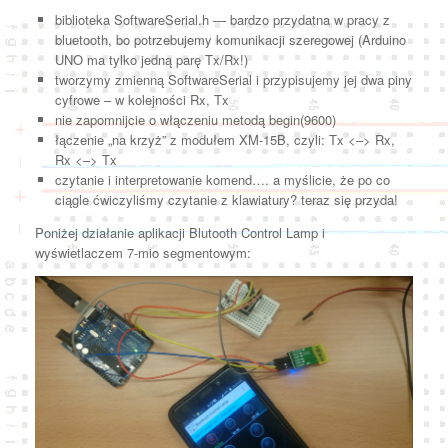
biblioteka SoftwareSerial.h — bardzo przydatna w pracy z
bluetooth, bo potrzebujemy komunikacji szeregowej (Arduino
UNO ma tylko jedną parę Tx/Rx!)
tworzymy zmienną SoftwareSerial i przypisujemy jej dwa piny
cyfrowe – w kolejności Rx, Tx
nie zapomnijcie o włączeniu metodą begin(9600)
łączenie „na krzyż” z modułem XM-15B, czyli: Tx <–> Rx,
Rx <–> Tx
czytanie i interpretowanie komend…. a myślicie, że po co
ciągle ćwiczyliśmy czytanie z klawiatury? teraz się przyda!
Poniżej działanie aplikacji Blutooth Control Lamp i
wyświetlaczem 7-mio segmentowym: