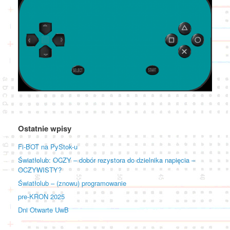
Ostatnie wpisy
Fi-BOT na PyStok-u
Światłolub: OCZY – dobór rezystora do dzielnika napięcia –
OCZYWISTY?
Światłolub – (znowu) programowanie
pre-KRON 2025
Dni Otwarte UwB