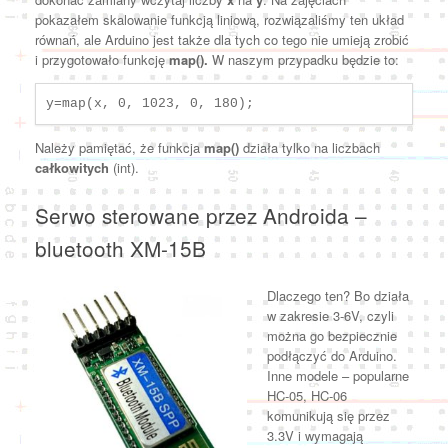
pokazałem skalowanie funkcją liniową, rozwiązaliśmy ten układ
równań, ale Arduino jest także dla tych co tego nie umieją zrobić
i przygotowało funkcję
map().
W naszym przypadku będzie to:
y=map(x, 0, 1023, 0, 180);
Należy pamiętać, że funkcja
map()
działa tylko na liczbach
całkowitych
(int).
Serwo sterowane przez Androida –
bluetooth XM-15B
Dlaczego ten? Bo działa
w zakresie 3-6V, czyli
można go bezpiecznie
podłączyć do Arduino.
Inne modele – popularne
HC-05, HC-06
komunikują się przez
3.3V i wymagają