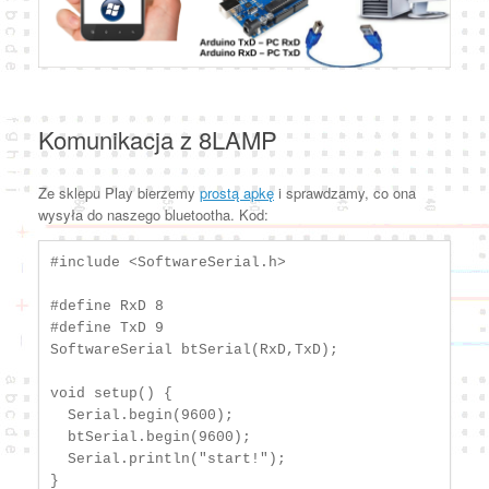
Komunikacja z 8LAMP
Ze sklepu Play bierzemy
prostą apkę
i sprawdzamy, co ona
wysyła do naszego bluetootha. Kod:
#include <SoftwareSerial.h>

#define RxD 8

#define TxD 9

SoftwareSerial btSerial(RxD,TxD);

void setup() {

  Serial.begin(9600);

  btSerial.begin(9600);

  Serial.println("start!");

}
