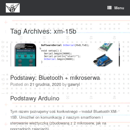
Skip
Menu
to
content
Tag Archives:
xm-15b
Podstawy: Bluetooth + mikroserwa
Posted on
21 grudnia, 2020
by
gawryl
Podstawy Arduino
Tym razem poznajemy coś konkretnego – moduł Bluetooth XM-
15B. Umożliwi on komunikację z naszym smartfonem i
sterowanie wieżtyczką (zbudowaną z 2 mikroserw, jak na
poprzednich zajęciach).