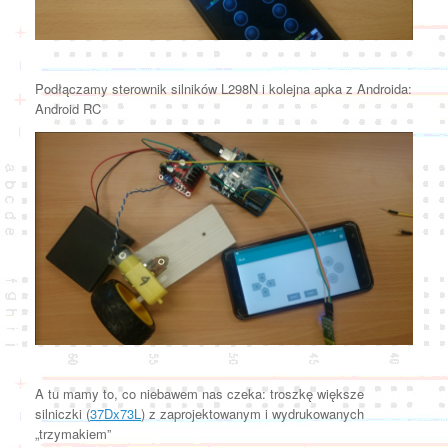
Podłączamy sterownik silników L298N i kolejna apka z Androida:
Android RC
A tu mamy to, co niebawem nas czeka: troszkę większe
silniczki (
37Dx73L
) z zaprojektowanym i wydrukowanych
„trzymakiem”