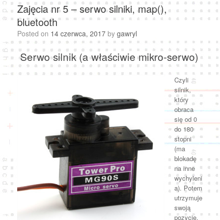
Zajęcia nr 5 – serwo silniki, map(),
bluetooth
Posted on
14 czerwca, 2017
by
gawryl
Serwo silnik (a właściwie mikro-serwo)
Czyli
silnik,
który
obraca
się od 0
do 180
stopni
(ma
blokadę
na inne
wychyleni
a). Potem
utrzymuje
swoją
pozycję.