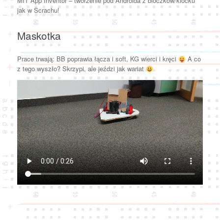
MIT App Inventor – tworzenie pod Androida z bloczków/klocku
jak w Scrachu!
Maskotka
Prace trwają: BB poprawia łącza i soft, KG wierci i kręci
A co
z tego wyszło? Skrzypi, ale jeździ jak wariat