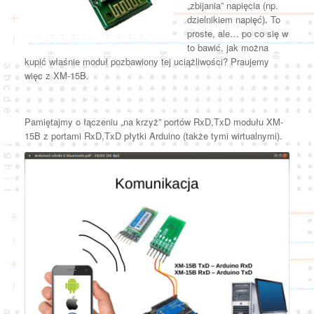
„zbijania” napięcia (np.
dzielnikiem napięć). To
proste, ale… po co się w
to bawić, jak można
kupić właśnie moduł pozbawiony tej uciążliwości? Praujemy
więc z XM-15B.
Pamiętajmy o łączeniu „na krzyż” portów RxD,TxD modułu XM-
15B z portami RxD,TxD płytki Arduino (także tymi wirtualnymi).