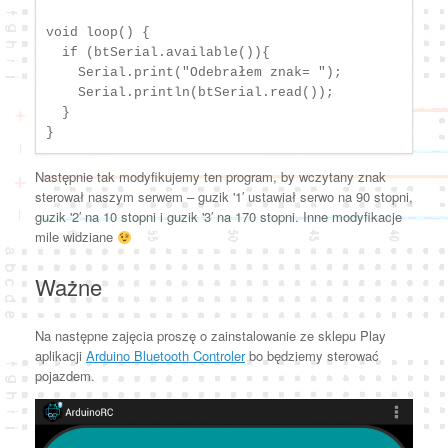
void loop() {

  if (btSerial.available()){

    Serial.print("Odebrałem znak= ");

    Serial.println(btSerial.read());

  }  

Następnie tak modyfikujemy ten program, by wczytany znak
sterował naszym serwem – guzik '1′ ustawiał serwo na 90 stopni,
guzik '2′ na 10 stopni i guzik '3′ na 170 stopni. Inne modyfikacje
mile widziane
Ważne
Na następne zajęcia proszę o zainstalowanie ze sklepu Play
aplikacji
Arduino Bluetooth Controler
bo będziemy sterować
pojazdem.