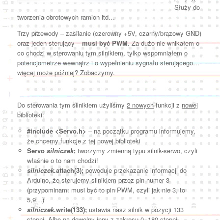
Służy do
tworzenia obrotowych ramion itd…
Trzy przewody – zasilanie (czerowny +5V, czarny/brązowy GND)
oraz jeden sterujący –
musi być PWM
. Za dużo nie wnikałem o
co chodzi w sterowaniu tym silnikiem, tylko wspomniałem o
potencjometrze wewnątrz i o wypełnieniu sygnału sterującego…
więcej może później? Zobaczymy.
Do sterowania tym silnikiem użyliśmy
2 nowych
funkcji z
nowej
biblioteki:
#include <Servo.h>
– na początku programu informujemy,
że chcemy funkcje z tej nowej biblioteki
Servo
silniczek
;
tworzymy zmienną typu silnik-serwo, czyli
właśnie o to nam chodzi!
silniczek.
attach(3);
powoduje przekazanie informacji do
Arduino, że sterujemy silnikiem przez pin numer 3
(przypominam: musi być to pin PWM, czyli jak nie 3, to
5,9…)
silniczek.
write(133);
ustawia nasz silnik w pozycji 133
stopni. Albo na dowolny inny z zakresu 0..180 stopni.