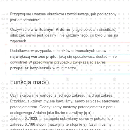
Przyjrzyj się uważnie obrazkowi i zwróć uwagę, jak podłączony
jest amperomierz.
Oczywiście w
wirtualnym Arduino
(ciągle polecam circuits.io)
silniczek serwo jest idealny i nie widzimy tego, co było u nas na
zajęciach….
Dodatkowo: w przypadku mierników uniwersalnych ustaw
największą wartość prądu
, jaką się spodziewasz dostać – nie
odwrotnie! W przeciwnym przypadku zwiększając zakres
przepalisz bezpiecznik
w multimetrze…
Funkcja map()
Czyli skalowanie wartości z jednego zakresu na drugi zakres.
Przykład, z którym my się bawiliśmy: serwo silniczek sterowany
potencjometrem. Odczytujemy nastawy potencjometru z portu
analogowego Arduino jako liczbę (nazwijmy ją
x
) z
zakresu
0..1023
, a następnie ustawiamy serwo w położeniu z
zakresu
0..180
stopni (nazwijmy te stopnie
y
). Czyli musimy
dokonać zamiany wczytaj liczby
x
na
y
. Na zajęciach