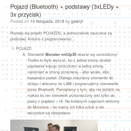
Pojazd (Bluetooth) + podstawy (3xLEDy +
3x przycisk)
Posted on
14 listopada, 2018
by
gawryl
Rozwija się projekt POJAZDU, a jednocześnie nauczane są
podstawy Arduino (i programowania)…
POJAZD
Sterownik
Monster vnh2p30
okazał się uszkodzony!
Trudno to było wyczuć, bo z jednej strony działał
poprawnie kręcąc silniczkiem w jedną stronę,
natomiast w stronę przeciwną – albo wcale, albo
baaaardzo powoli. Dlatego odsyłamy sterowniki do
sklepu i wracamy do L298 i programujemy sterowanie
przez Bluetooth. Pamiętamy o tym, aby nie jeździć na
maksa bo ten sterownik przeznaczony jest tylko do
pracy z prądami <1A. Na kolejnych zajęciach wrócimy
do Monstera – bo mamy ich kilka sztuk a nie
wszystkie są niesprawne.