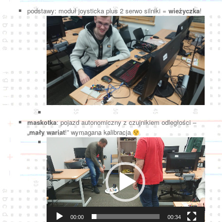
podstawy: moduł joysticka plus 2 serwo silniki =
wieżyczka
!
maskotka
: pojazd autonomiczny z czujnikiem odległości –
„
mały wariat
!” wymagana kalibracja
Odtwarzacz
video
00:00
00:34