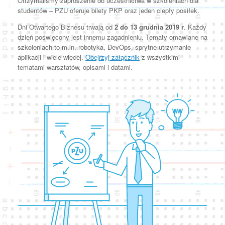
Otrzymaliśmy zaproszenie do uczestnictwa w szkoleniach dla
studentów – PZU oferuje bilety PKP oraz jeden ciepły posiłek.
Dni Otwartego Biznesu trwają od
2 do 13 grudnia 2019 r
. Każdy
dzień poświęcony jest innemu zagadnieniu. Tematy omawiane na
szkoleniach to m.in. robotyka, DevOps, sprytne utrzymanie
aplikacji i wiele więcej.
Obejrzyj załącznik
z wszystkimi
tematami warsztatów, opisami i datami.