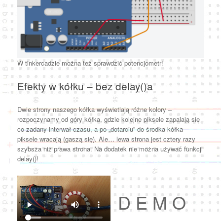
W tinkercadzie można też sprawdzić potencjometr!
Efekty w kółku – bez delay()a
Dwie strony naszego kółka wyświetlają różne kolory –
rozpoczynamy od góry kółka, gdzie kolejne piksele zapalają się
co zadany interwał czasu, a po „dotarciu” do środka kółka –
piksele wracają (gaszą się). Ale… lewa strona jest cztery razy
szybsza niż prawa strona. Na dodatek nie można używać funkcji
delay()!
D E M O