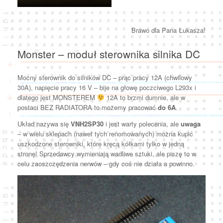
Brawo dla Pana Łukasza!
Monster – moduł sterownika silnika DC
Mocny sterownik do silników DC – prąc pracy 12A (chwilowy
30A), napięcie pracy 16 V – bije na głowę poczciwego L293x i
dlatego jest MONSTEREM
12A to brzmi dumnie, ale w
postaci BEZ RADIATORA to możemy pracować
do 6A
.
Układ nazywa się
VNH2SP30
i jest warty polecenia, ale
uwaga
– w wielu sklepach (nawet tych renomowanych) można kupić
uszkodzone sterowniki, które kręcą kółkami tylko w jedną
stronę! Sprzedawcy wymieniają wadliwe sztuki, ale piszę to w
celu zaoszczędzenia nerwów – gdy coś nie działa a powinno.