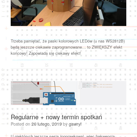
Trzeba pamiętać, że paski kolorowych LEDów (u nas WS2812B)
będą jeszcze ciekawie zaprogramowane… to ZWIĘKSZY efekt
końcowy! Zapowiada się ciekawy efekt!
Regularne + nowy termin spotkań
Posted on
26 lutego, 2019
by
gawryl
U niektórych jeszcze sesja (poprawkowa), więc frekwencja