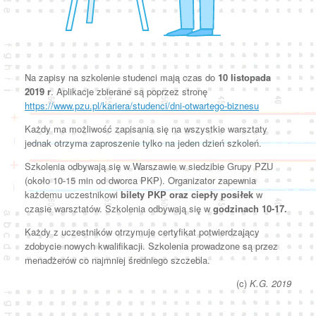
Na zapisy na szkolenie studenci mają czas do
10 listopada
2019 r
. Aplikacje zbierane są poprzez stronę
https://www.pzu.pl/kariera/studenci/dni-otwartego-biznesu
Każdy ma możliwość zapisania się na wszystkie warsztaty
jednak otrzyma zaproszenie tylko na jeden dzień szkoleń.
Szkolenia odbywają się w Warszawie w siedzibie Grupy PZU
(około 10-15 min od dworca PKP). Organizator zapewnia
każdemu uczestnikowi
bilety PKP oraz ciepły posiłek
w
czasie warsztatów. Szkolenia odbywają się w
godzinach 10-17.
Każdy z uczestników otrzymuje certyfikat potwierdzający
zdobycie nowych kwalifikacji. Szkolenia prowadzone są przez
menadżerów co najmniej średniego szczebla.
(c)
K.G. 2019