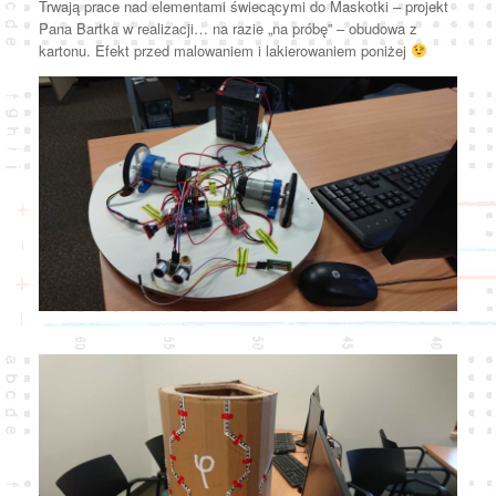
Trwają prace nad elementami świecącymi do Maskotki – projekt
Pana Bartka w realizacji… na razie „na próbę” – obudowa z
kartonu. Efekt przed malowaniem i lakierowaniem poniżej