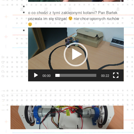
o co chodzi z tymi zaklejonymi kołami? Pan Bartek
pozwala im się ślizgać
nie chce opornych ruchów
Odtwarzacz
video
00:00
00:22