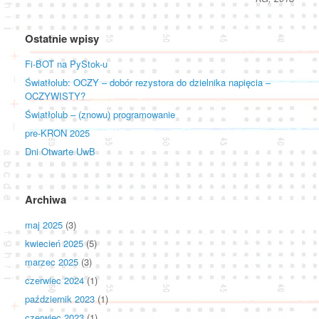
Ostatnie wpisy
Fi-BOT na PyStok-u
Światłolub: OCZY – dobór rezystora do dzielnika napięcia –
OCZYWISTY?
Światłolub – (znowu) programowanie
pre-KRON 2025
Dni Otwarte UwB
Archiwa
maj 2025
(3)
kwiecień 2025
(5)
marzec 2025
(3)
czerwiec 2024
(1)
październik 2023
(1)
czerwiec 2023
(1)