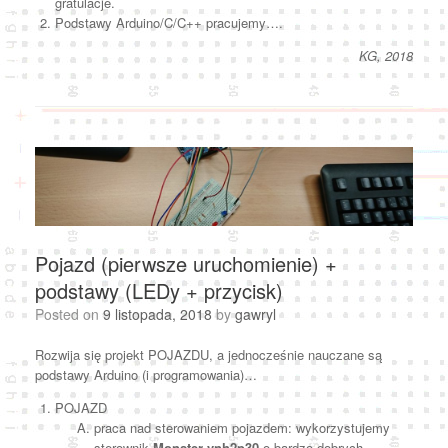
gratulacje.
Podstawy Arduino/C/C++ pracujemy….
KG, 2018
Pojazd (pierwsze uruchomienie) +
podstawy (LEDy + przycisk)
Posted on
9 listopada, 2018
by
gawryl
Rozwija się projekt POJAZDU, a jednocześnie nauczane są
podstawy Arduino (i programowania)…
POJAZD
praca nad sterowaniem pojazdem: wykorzystujemy
sterownik
Monster vnh2p30
o bardzo dobrych