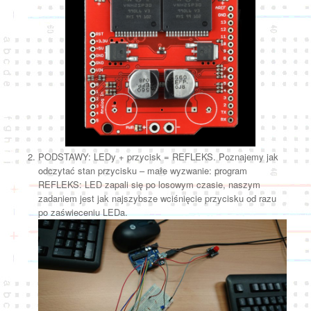
PODSTAWY: LEDy + przycisk = REFLEKS. Poznajemy jak
odczytać stan przycisku – małe wyzwanie: program
REFLEKS: LED zapali się po losowym czasie, naszym
zadaniem jest jak najszybsze wciśnięcie przycisku od razu
po zaświeceniu LEDa.