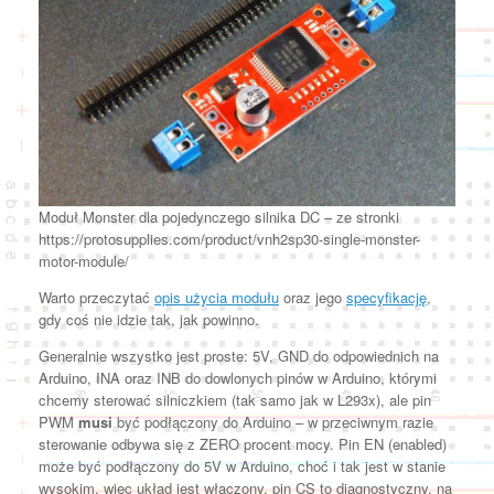
Moduł Monster dla pojedynczego silnika DC – ze stronki
https://protosupplies.com/product/vnh2sp30-single-monster-
motor-module/
Warto przeczytać
opis użycia modułu
oraz jego
specyfikację
,
gdy coś nie idzie tak, jak powinno.
Generalnie wszystko jest proste: 5V, GND do odpowiednich na
Arduino, INA oraz INB do dowlonych pinów w Arduino, którymi
chcemy sterować silniczkiem (tak samo jak w L293x), ale pin
PWM
musi
być podłączony do Arduino – w przeciwnym razie
sterowanie odbywa się z ZERO procent mocy. Pin EN (enabled)
może być podłączony do 5V w Arduino, choć i tak jest w stanie
wysokim, więc układ jest włączony, pin CS to diagnostyczny, na