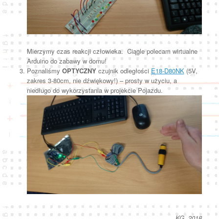
Mierzymy czas reakcji człowieka. Ciągle polecam wirtualne
Arduino do zabawy w domu!
Poznaliśmy
OPTYCZNY
czujnik odległości
E18-D80NK
(5V,
zakres 3-80cm, nie dźwiękowy!) – prosty w użyciu, a
niedługo do wykorzystania w projekcie Pojazdu.
KG, 2018