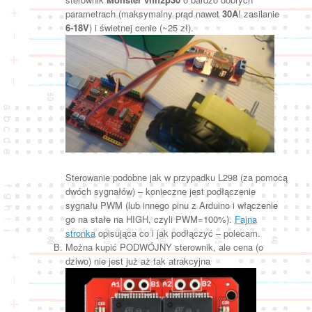
parametrach (maksymalny prąd nawet
30A
! zasilanie
6-18V
) i świetnej cenie (~25 zł).
Sterowanie podobne jak w przypadku L298 (za pomocą
dwóch sygnałów) – konieczne jest podłączenie
sygnału PWM (lub innego pinu z Arduino i włączenie
go na stałe na HIGH, czyli PWM=100%).
Fajna
stronka
opisująca co i jak podłączyć – polecam.
Można kupić PODWÓJNY sterownik, ale cena (o
dziwo) nie jest już aż tak atrakcyjna