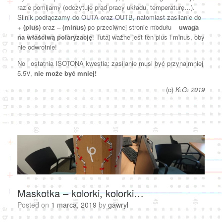
razie pomijamy (odczytuje prąd pracy układu, temperaturę…).
Silnik podłączamy do OUTA oraz OUTB, natomiast zasilanie do
+ (plus)
oraz
– (minus)
po przeciwnej stronie modułu –
uwaga
na właściwą polaryzację
! Tutaj ważne jest ten plus i minus, oby
nie odwrotnie!
No i ostatnia ISOTONA kwestia: zasilanie musi być przynajmniej
5.5V,
nie może być mniej!
(c)
K.G. 2019
Maskotka – kolorki, kolorki…
Posted on
1 marca, 2019
by
gawryl