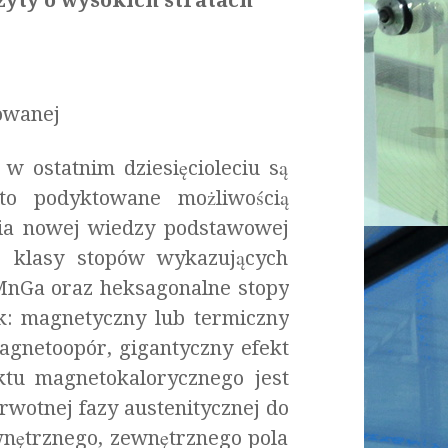
yty o wysokich stratach
owanej
w ostatnim dziesięcioleciu są
to podyktowane możliwością
nia nowej wiedzy podstawowej
j klasy stopów wykazujących
2MnGa oraz heksagonalne stopy
k: magnetyczny lub termiczny
agnetoopór, gigantyczny efekt
ktu magnetokalorycznego jest
wotnej fazy austenitycznej do
nętrznego, zewnętrznego pola