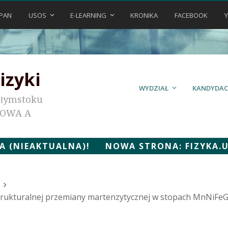
PAN
USOS
E-LEARNING
KRONIKA
FACEBOOK
izyki
WYDZIAŁ
KANDYDAC
ałymstoku
KOWA A
 (NIEAKTUALNA)! NOWA STRONA: FIZYKA.UWB
ukturalnej przemiany martenzytycznej w stopach MnNiFe