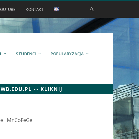
YOUTUBE
KONTAKT
I
STUDENCI
POPULARYZACJA
.EDU.PL -- KLIKNIJ
Ge i MnCoFeGe