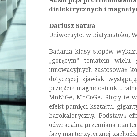
Absorpcja promieniowania 
dielektrycznych i magnety
Dariusz Satuła
Uniwersytet w Białymstoku, W
Badania klasy stopów wykazuj
„gorącym” tematem wielu g
innowacyjnych zastosowań ko
dotyczącej zjawisk występu
przejście magnetostrukturaln
MnNiGe, MnCoGe. Stopy te wy
efekt pamięci kształtu, giga
barokaloryczny. Podstawą ef
odwracalna przemiana martenz
fazy martenzytycznej zachod