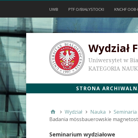
UWB
PTF O/BIAŁYSTOCKI
KNCHF OOB-
Wydział F
Uniwersytet w Bi
KATEGORIA NAU
STRONA ARCHIWALNA
Wydział
Nauka
Seminaria
Badania mössbauerowskie magnetostr
Seminarium wydziałowe