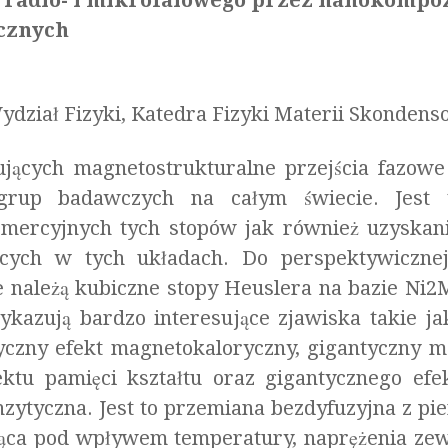
radio- i mikrofalowego przez nanokompoz
cznych
ydział Fizyki, Katedra Fizyki Materii Skondens
ących magnetostrukturalne przejścia fazowe 
rup badawczych na całym świecie. Jest 
mercyjnych tych stopów jak również uzyska
jących w tych układach. Do perspektywiczne
e należą kubiczne stopy Heuslera na bazie Ni
kazują bardzo interesujące zjawiska takie ja
ntyczny efekt magnetokaloryczny, gigantyczny m
ektu pamięci kształtu oraz gigantycznego efe
ytyczna. Jest to przemiana bezdyfuzyjna z pier
ząca pod wpływem temperatury, naprężenia zew