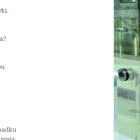
ki.
a?
pu
ypadku
ienia