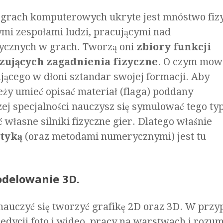
w grach komputerowych ukryte jest mnóstwo fizy
mi zespołami ludzi, pracującymi nad
zycznych w grach. Tworzą oni
zbiory funkcji
izujących zagadnienia fizyczne
. O czym mow
ącego w dłoni sztandar swojej formacji. Aby
leży umieć opisać materiał (flaga) poddany
zej specjalności nauczysz się symulować tego ty
własne silniki fizyczne gier. Dlatego właśnie
atyką
(oraz metodami numerycznymi) jest tu
delowanie 3D.
nauczyć się tworzyć grafikę 2D oraz 3D. W prz
dycji foto i wideo, pracy na warstwach i rozum