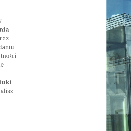
y
nia
raz
daniu
tności
że
tuki
alisz