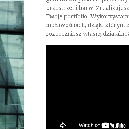
przestrzeni barw. Zrealizujes
Twoje portfolio. Wykorzysta
możliwościach, dzięki którym z
rozpoczniesz własną działalnoś