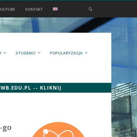
YOUTUBE
KONTAKT
I
STUDENCI
POPULARYZACJA
.EDU.PL -- KLIKNIJ
-go