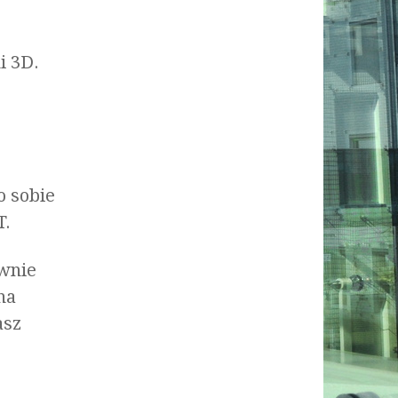
i 3D.
o sobie
T.
wnie
na
asz