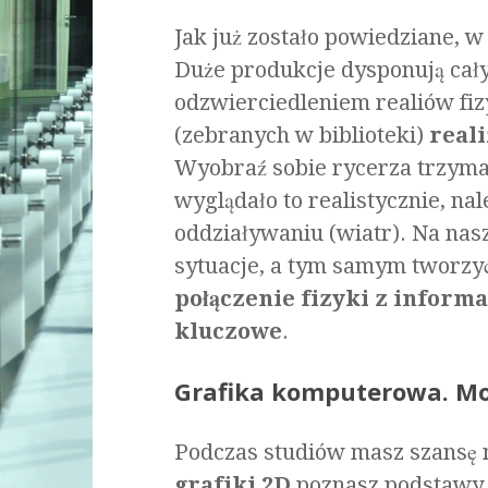
Jak już zostało powiedziane, 
Duże produkcje dysponują cały
odzwierciedleniem realiów fi
(zebranych w biblioteki)
real
Wyobraź sobie rycerza trzymaj
wyglądało to realistycznie, na
oddziaływaniu (wiatr). Na nas
sytuacje, a tym samym tworzyć 
połączenie fizyki z inform
kluczowe
.
Grafika komputerowa. Mo
Podczas studiów masz szansę 
grafiki 2D
poznasz podstawy e