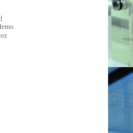
j
 demo
zez