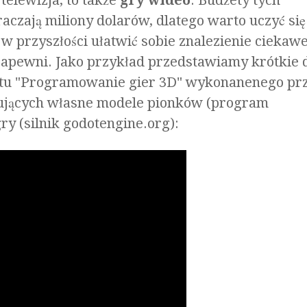
 telewizja, to także
gry wideo
. Budżety tych
aczają miliony dolarów, dlatego warto uczyć się
 w przyszłości ułatwić sobie znalezienie ciekawe
 zapewni. Jako przykład przedstawiamy krótkie
tu "Programowanie gier 3D" wykonanenego pr
ujących własne modele pionków (program
ry (silnik godotengine.org):