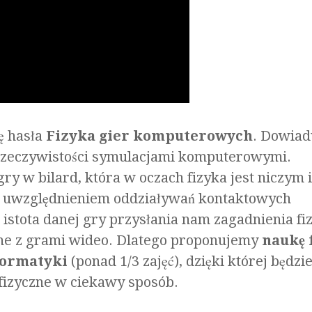
ę hasła
Fizyka gier komputerowych
. Dowia
w rzeczywistości symulacjami komputerowymi.
gry w bilard, która w oczach fizyka jest niczym
 z uwzględnieniem oddziaływań kontaktowych
 istota danej gry przysłania nam zagadnienia fi
ane z grami wideo. Dlatego proponujemy
naukę 
nformatyki
(ponad 1/3 zajęć), dzięki której będzi
fizyczne w ciekawy sposób.