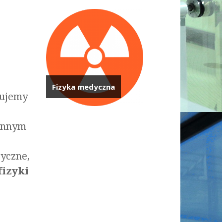
Fizyka medyczna
dujemy
 innym
zyczne,
fizyki
e