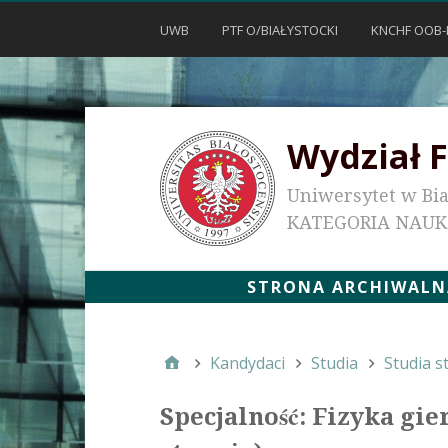
UWB
PTF O/BIAŁYSTOCKI
KNCHF OOB-
Wydział F
Uniwersytet w Bi
KATEGORIA NAU
STRONA ARCHIWALNA
Kandydaci
Studia
Studia s
Specjalność: Fizyka gi