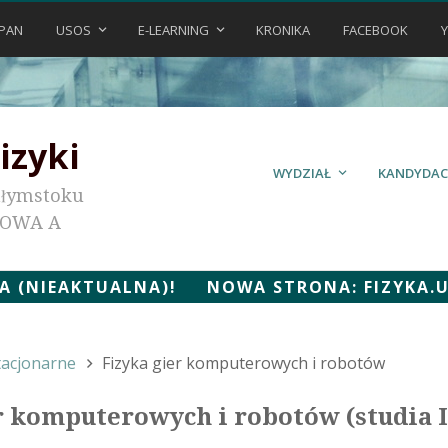
PAN
USOS
E-LEARNING
KRONIKA
FACEBOOK
izyki
WYDZIAŁ
KANDYDAC
ałymstoku
KOWA A
 (NIEAKTUALNA)! NOWA STRONA: FIZYKA.UWB
tacjonarne
Fizyka gier komputerowych i robotów
er komputerowych i robotów (studia I