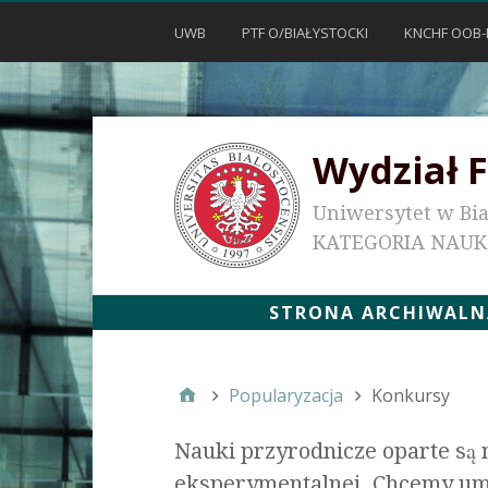
UWB
PTF O/BIAŁYSTOCKI
KNCHF OOB-
Wydział F
Uniwersytet w Bi
KATEGORIA NAU
STRONA ARCHIWALNA
Popularyzacja
Konkursy
Nauki przyrodnicze oparte są n
eksperymentalnej. Chcemy um