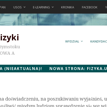
PAN
USOS
E-LEARNING
KRONIKA
FACEBOOK
izyki
WYDZIAŁ
KANDYDAC
ałymstoku
KOWA A
 (NIEAKTUALNA)! NOWA STRONA: FIZYKA.UWB
a doświadczeniu, na poszukiwaniu wyjaśnień, uo
ożliwić młodym ludziom sprawdzenie się we w