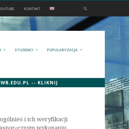
YOUTUBE
KONTAKT
I
STUDENCI
POPULARYZACJA
.EDU.PL -- KLIKNIJ
gólnień i ich weryfikacji
łasnoręcznym wykonaniu