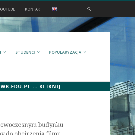
YOUTUBE
KONTAKT
I
STUDENCI
POPULARYZACJA
.EDU.PL -- KLIKNIJ
w nowoczesnym budynku
 do obejrzenia filmu