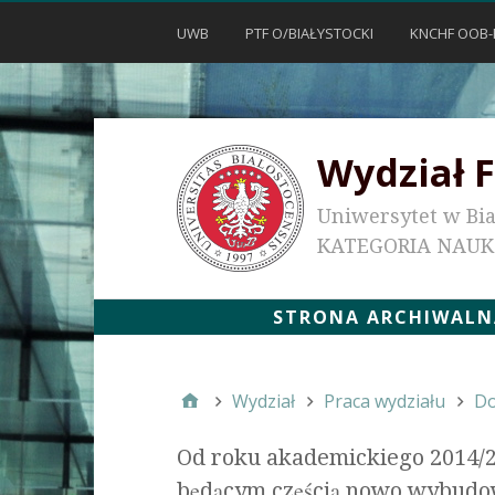
UWB
PTF O/BIAŁYSTOCKI
KNCHF OOB-
Wydział F
Uniwersytet w Bi
KATEGORIA NAU
STRONA ARCHIWALNA
Wydział
Praca wydziału
Do
Od roku akademickiego 2014/2
będącym częścią nowo wybudo