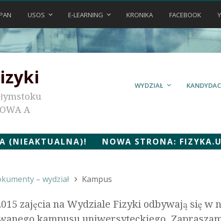
PAN
USOS
E-LEARNING
KRONIKA
FACEBOOK
izyki
WYDZIAŁ
KANDYDAC
ałymstoku
KOWA A
 (NIEAKTUALNA)! NOWA STRONA: FIZYKA.UWB
kumenty – wydział
Kampus
015 zajęcia na Wydziale Fizyki odbywają się 
wanego kampusu uniwersyteckiego. Zapraszamy