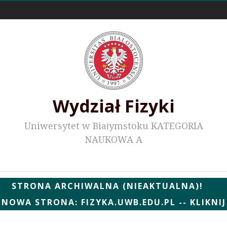
Odnośniki zewnętrzne
Wydział Fizyki
Uniwersytet w Białymstoku KATEGORIA
NAUKOWA A
Wydziałowe WWW
STRONA ARCHIWALNA (NIEAKTUALNA)!
NOWA STRONA: FIZYKA.UWB.EDU.PL -- KLIKNIJ