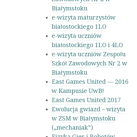
Białymstoku
e-wizyta maturzystów
białostockiego 1LO
e-wizyta uczniów
białostockiego 1LO i 4LO
e-wizyta uczniów Zespołu
Szkół Zawodowych Nr 2 w
Białymstoku
East Games United — 2016
w Kampusie UwB!
East Games United 2017
Ewolucja gwiazd – wizyta
w ZSM w Białymstoku
(„mechaniak”)
Fizyka Gier i Robotów –