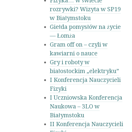
Fizyka… w świecie
rozrywki? Wizyta w SP19
w Białymstoku
Giełda pomysłów na życie
— Łomża
Gram off on – czyli w
kawiarni o nauce
Gry i roboty w
białostockim „elektryku”
I Konferencja Nauczycieli
Fizyki
I Uczniowska Konferencja
Naukowa – 3LO w
Białymstoku
II Konferencja Nauczycieli