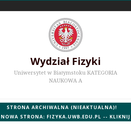
Odnośniki zewnętrzne
Wydział Fizyki
Uniwersytet w Białymstoku KATEGORIA
NAUKOWA A
Wydziałowe WWW
STRONA ARCHIWALNA (NIEAKTUALNA)!
NOWA STRONA: FIZYKA.UWB.EDU.PL -- KLIKNIJ