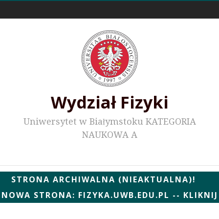
Odnośniki zewnętrzne
Wydział Fizyki
Uniwersytet w Białymstoku KATEGORIA
NAUKOWA A
Wydziałowe WWW
STRONA ARCHIWALNA (NIEAKTUALNA)!
NOWA STRONA: FIZYKA.UWB.EDU.PL -- KLIKNIJ