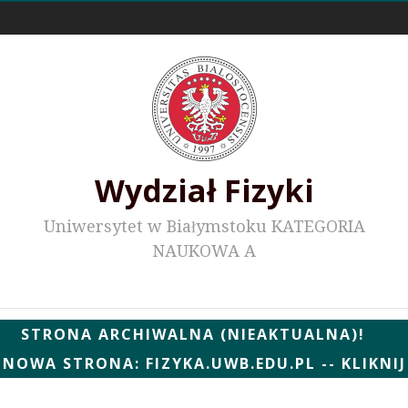
Odnośniki zewnętrzne
Wydział Fizyki
Uniwersytet w Białymstoku KATEGORIA
NAUKOWA A
Wydziałowe WWW
STRONA ARCHIWALNA (NIEAKTUALNA)!
NOWA STRONA: FIZYKA.UWB.EDU.PL -- KLIKNIJ