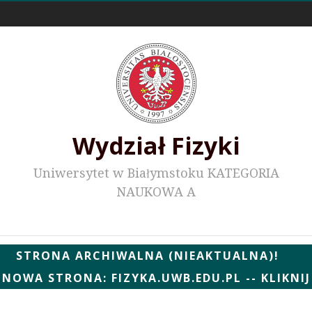
Odnośniki zewnętrzne
Wydział Fizyki
Uniwersytet w Białymstoku KATEGORIA
NAUKOWA A
Wydziałowe WWW
STRONA ARCHIWALNA (NIEAKTUALNA)!
NOWA STRONA: FIZYKA.UWB.EDU.PL -- KLIKNIJ