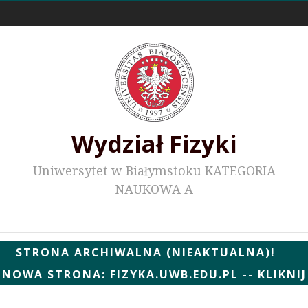
Odnośniki zewnętrzne
Wydział Fizyki
Uniwersytet w Białymstoku KATEGORIA
NAUKOWA A
Wydziałowe WWW
STRONA ARCHIWALNA (NIEAKTUALNA)!
NOWA STRONA: FIZYKA.UWB.EDU.PL -- KLIKNIJ