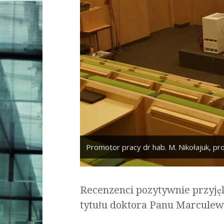
Promotor pracy dr hab. M. Nikołajuk, p
Recenzenci pozytywnie przyję
tytułu doktora Panu Marculew