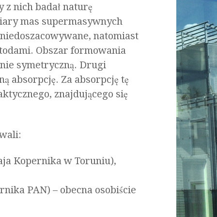
 z nich badał naturę
omiary mas supermasywnych
ą niedoszacowywane, natomiast
todami. Obszar formowania
znie symetryczną. Drugi
ą absorpcję. Za absorpcję tę
ktycznego, znajdującego się
wali:
ja Kopernika w Toruniu),
rnika PAN) – obecna osobiście