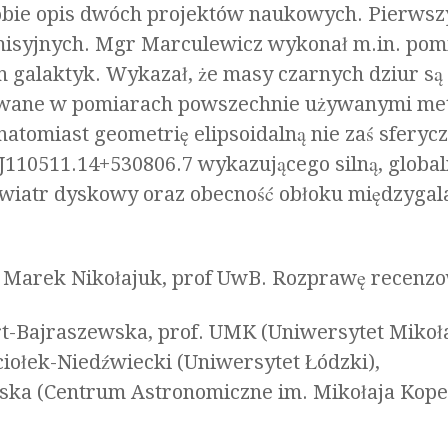
obie opis dwóch projektów naukowych. Pierwszy
emisyjnych. Mgr Marculewicz wykonał m.in. p
h galaktyk. Wykazał, że masy czarnych dziur s
ywane w pomiarach powszechnie używanymi me
natomiast geometrię elipsoidalną nie zaś sferyc
J110511.14+530806.7 wykazującego silną, globaln
wiatr dyskowy oraz obecność obłoku międzygala
 Marek Nikołajuk, prof UwB. Rozprawę recenzo
t-Bajraszewska, prof. UMK (Uniwersytet Mikoła
ciołek-Niedźwiecki (Uniwersytet Łódzki),
ńska (Centrum Astronomiczne im. Mikołaja Kope