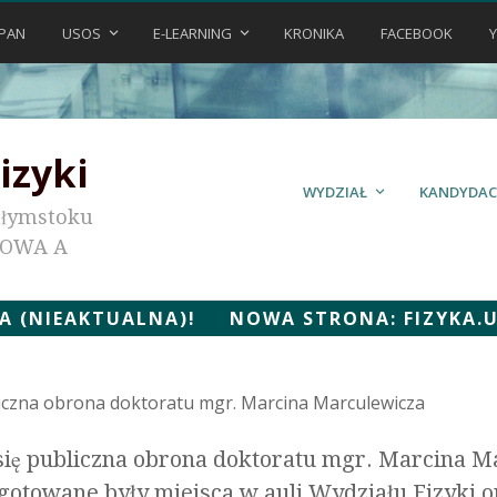
PAN
USOS
E-LEARNING
KRONIKA
FACEBOOK
izyki
WYDZIAŁ
KANDYDAC
ałymstoku
KOWA A
 (NIEAKTUALNA)! NOWA STRONA: FIZYKA.UWB
iczna obrona doktoratu mgr. Marcina Marculewicza
 się publiczna obrona doktoratu mgr. Marcina 
gotowane były miejsca w auli Wydziału Fizyki 