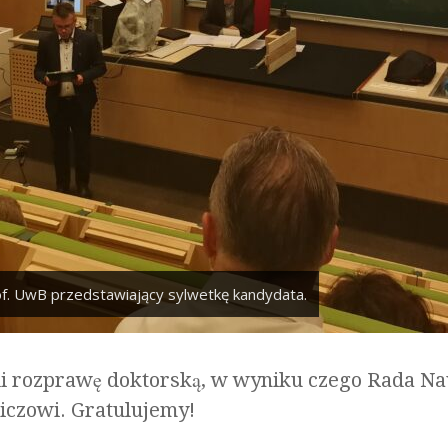
rof. UwB przedstawiający sylwetkę kandydata.
li rozprawę doktorską, w wyniku czego Rada N
iczowi. Gratulujemy!