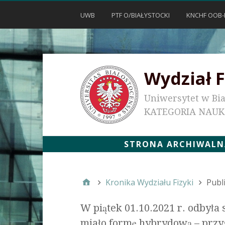
UWB
PTF O/BIAŁYSTOCKI
KNCHF OOB-
Wydział F
Uniwersytet w Bi
KATEGORIA NAU
STRONA ARCHIWALNA
Kronika Wydziału Fizyki
Publ
W piątek 01.10.2021 r. odbyła
miało formę hybrydową – przy