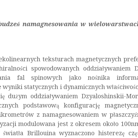
wzbudzeń namagnesowania w wielowarstwach
kolinearnych teksturach magnetycznych prefe
chiralności spowodowanych oddziaływaniem D
nia fal spinowych jako nośnika informa
e wyniki statycznych i dynamicznych właściwo
 się dużym oddziaływaniem Dzyaloshinskii-Mor
ycznych podstawową konfigurację magnetyc
 mikrometrów z namagnesowaniem w płaszczyź
yzacji modulowana jest z okresem około 100
 światła Brillouina wyznaczono histerezę częs