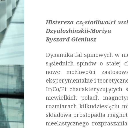
Histereza częstotliwości 
Dzyaloshinskii-Moriya
Ryszard Gieniusz
Dynamika fal spinowych w nie
sąsiednich spinów o stałej 
nowe możliwości zastosowa
eksperymentalne i teoretyczn
Ir/Co/Pt charakteryzujących
niewielkich polach magnet
rozmiarach kilkudziesięciu
składowa prostopadła magnet
nieelastycznego rozpraszania