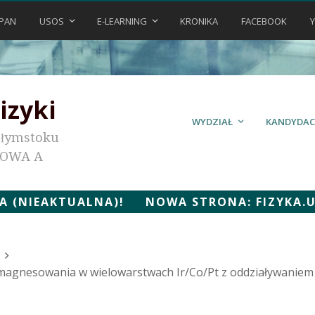
PAN
USOS
E-LEARNING
KRONIKA
FACEBOOK
izyki
WYDZIAŁ
KANDYDAC
ałymstoku
KOWA A
 (NIEAKTUALNA)! NOWA STRONA: FIZYKA.UWB
magnesowania w wielowarstwach Ir/Co/Pt z oddziaływaniem