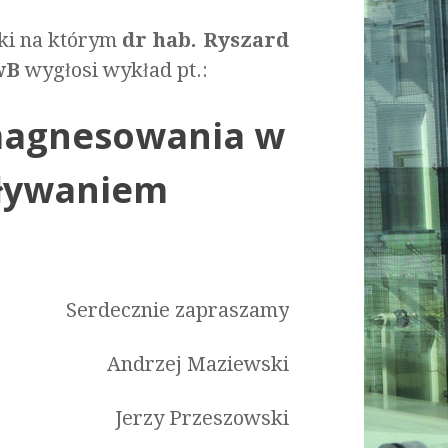
yki na którym
dr hab. Ryszard
wB
wygłosi wykład pt.:
amagnesowania w
aływaniem
Serdecznie zapraszamy
Andrzej Maziewski
Jerzy Przeszowski