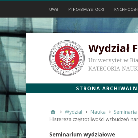
UWB
PTF O/BIAŁYSTOCKI
KNCHF OOB-
Wydział F
Uniwersytet w Bi
KATEGORIA NAU
STRONA ARCHIWALNA
Wydział
Nauka
Seminaria
Histereza częstotliwości wzbudzeń na
Seminarium wydziałowe