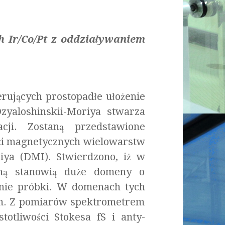
 Ir/Co/Pt z oddziaływaniem
rujących prostopadłe ułożenie
zyaloshinskii-Moriya stwarza
cji. Zostaną przedstawione
ści magnetycznych wielowarstw
iya (DMI). Stwierdzono, iż w
zną stanowią duże domeny o
nie próbki. W domenach tych
nm. Z pomiarów spektrometrem
totliwości Stokesa fS i anty-