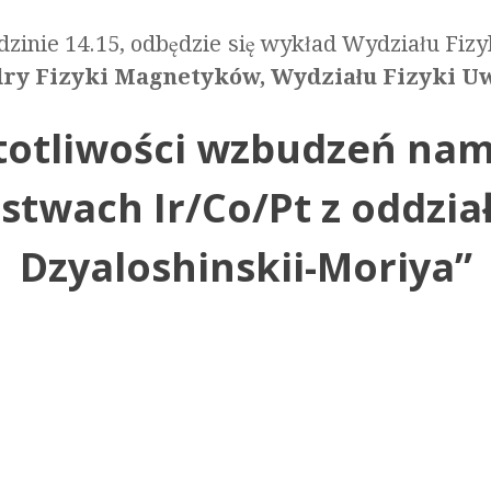
dzinie 14.15, odbędzie się wykład Wydziału Fiz
edry Fizyki Magnetyków, Wydziału Fizyki U
stotliwości wzbudzeń n
stwach Ir/Co/Pt z oddzi
Dzyaloshinskii-Moriya”