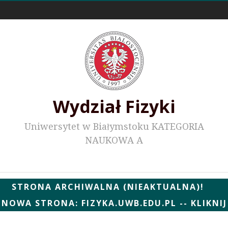
Odnośniki zewnętrzne
Wydział Fizyki
Uniwersytet w Białymstoku KATEGORIA
NAUKOWA A
Wydziałowe WWW
STRONA ARCHIWALNA (NIEAKTUALNA)!
NOWA STRONA: FIZYKA.UWB.EDU.PL -- KLIKNIJ