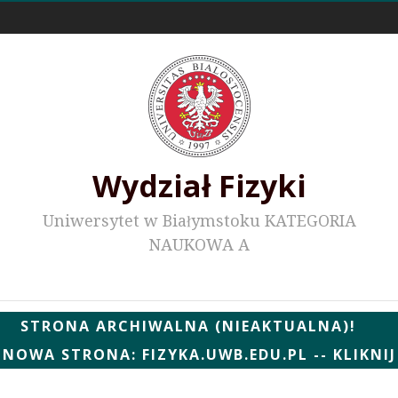
Odnośniki zewnętrzne
Wydział Fizyki
Uniwersytet w Białymstoku KATEGORIA
NAUKOWA A
Wydziałowe WWW
STRONA ARCHIWALNA (NIEAKTUALNA)!
NOWA STRONA: FIZYKA.UWB.EDU.PL -- KLIKNIJ