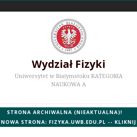
Odnośniki zewnętrzne
Wydział Fizyki
Uniwersytet w Białymstoku KATEGORIA
NAUKOWA A
Wydziałowe WWW
STRONA ARCHIWALNA (NIEAKTUALNA)!
NOWA STRONA: FIZYKA.UWB.EDU.PL -- KLIKNIJ