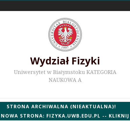
Odnośniki zewnętrzne
Wydział Fizyki
Uniwersytet w Białymstoku KATEGORIA
NAUKOWA A
Wydziałowe WWW
STRONA ARCHIWALNA (NIEAKTUALNA)!
NOWA STRONA: FIZYKA.UWB.EDU.PL -- KLIKNIJ