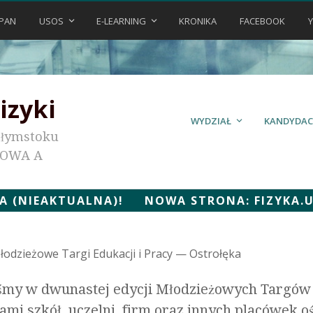
PAN
USOS
E-LEARNING
KRONIKA
FACEBOOK
izyki
WYDZIAŁ
KANDYDAC
ałymstoku
KOWA A
 (NIEAKTUALNA)! NOWA STRONA: FIZYKA.UWB
Młodzieżowe Targi Edukacji i Pracy — Ostrołęka
iśmy w dwunastej edycji Młodzieżowych Targów 
tami szkół, uczelni, firm oraz innych placówek 