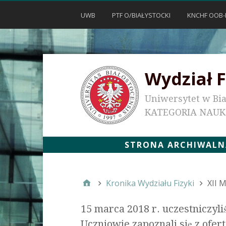
UWB
PTF O/BIAŁYSTOCKI
KNCHF OOB-
Wydział F
Uniwersytet w Bi
KATEGORIA NAU
STRONA ARCHIWALNA
Kronika Wydziału Fizyki
XII 
15 marca 2018 r. uczestniczyl
Uczniowie zapoznali się z ofer