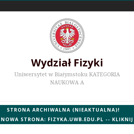
Odnośniki zewnętrzne
Wydział Fizyki
Uniwersytet w Białymstoku KATEGORIA
NAUKOWA A
Wydziałowe WWW
STRONA ARCHIWALNA (NIEAKTUALNA)!
NOWA STRONA: FIZYKA.UWB.EDU.PL -- KLIKNIJ