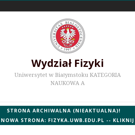
Odnośniki zewnętrzne
Wydział Fizyki
Uniwersytet w Białymstoku KATEGORIA
NAUKOWA A
Wydziałowe WWW
STRONA ARCHIWALNA (NIEAKTUALNA)!
NOWA STRONA: FIZYKA.UWB.EDU.PL -- KLIKNIJ