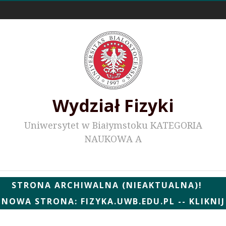
Odnośniki zewnętrzne
Wydział Fizyki
Uniwersytet w Białymstoku KATEGORIA
NAUKOWA A
Wydziałowe WWW
STRONA ARCHIWALNA (NIEAKTUALNA)!
NOWA STRONA: FIZYKA.UWB.EDU.PL -- KLIKNIJ