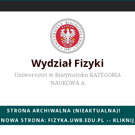
Odnośniki zewnętrzne
Wydział Fizyki
Uniwersytet w Białymstoku KATEGORIA
NAUKOWA A
Wydziałowe WWW
STRONA ARCHIWALNA (NIEAKTUALNA)!
NOWA STRONA: FIZYKA.UWB.EDU.PL -- KLIKNIJ