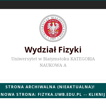
Odnośniki zewnętrzne
Wydział Fizyki
Uniwersytet w Białymstoku KATEGORIA
NAUKOWA A
Wydziałowe WWW
STRONA ARCHIWALNA (NIEAKTUALNA)!
NOWA STRONA: FIZYKA.UWB.EDU.PL -- KLIKNIJ