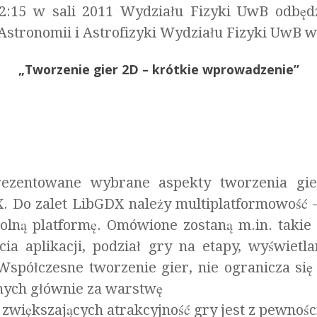
12:15 w sali 2011 Wydziału Fizyki UwB odbę
stronomii i Astrofizyki Wydziału Fizyki UwB w
„Tworzenie gier 2D – krótkie wprowadzenie”
rezentowane wybrane aspekty tworzenia gie
X. Do zalet LibGDX należy multiplatformowość –
olną platformę. Omówione zostaną m.in. takie
cia aplikacji, podział gry na etapy, wyświetl
spółczesne tworzenie gier, nie ogranicza się
lnych głównie za warstwę
większających atrakcyjność gry jest z pewności