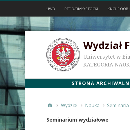
UWB
PTF O/BIAŁYSTOCKI
KNCHF OOB-
Wydział F
Uniwersytet w Bi
KATEGORIA NAU
STRONA ARCHIWALNA
Wydział
Nauka
Seminaria
Seminarium wydziałowe