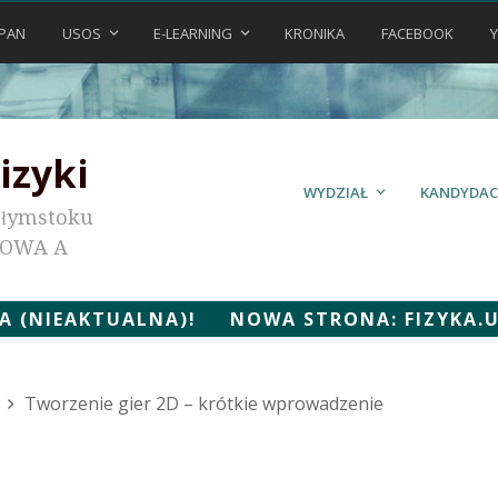
PAN
USOS
E-LEARNING
KRONIKA
FACEBOOK
izyki
WYDZIAŁ
KANDYDAC
ałymstoku
KOWA A
 (NIEAKTUALNA)! NOWA STRONA: FIZYKA.UWB
Tworzenie gier 2D – krótkie wprowadzenie