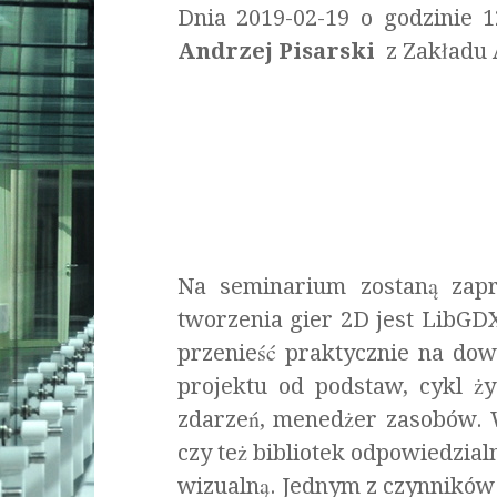
Dnia 2019-02-19 o godzinie 
Andrzej Pisarski
z Zakładu A
Na seminarium zostaną zap
tworzenia gier 2D jest LibGD
przenieść praktycznie na dow
projektu od podstaw, cykl ży
zdarzeń, menedżer zasobów. W
czy też bibliotek odpowiedzia
wizualną. Jednym z czynników z