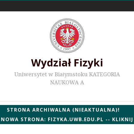
Odnośniki zewnętrzne
Wydział Fizyki
Uniwersytet w Białymstoku KATEGORIA
NAUKOWA A
Wydziałowe WWW
STRONA ARCHIWALNA (NIEAKTUALNA)!
NOWA STRONA: FIZYKA.UWB.EDU.PL -- KLIKNIJ