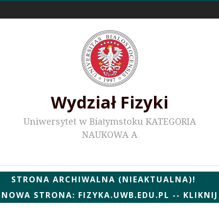
Odnośniki zewnętrzne
Wydział Fizyki
Uniwersytet w Białymstoku KATEGORIA
NAUKOWA A
Wydziałowe WWW
STRONA ARCHIWALNA (NIEAKTUALNA)!
NOWA STRONA: FIZYKA.UWB.EDU.PL -- KLIKNIJ