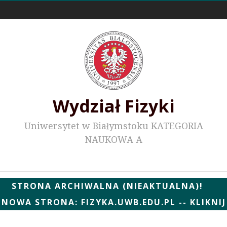
Odnośniki zewnętrzne
Wydział Fizyki
Uniwersytet w Białymstoku KATEGORIA
NAUKOWA A
Wydziałowe WWW
STRONA ARCHIWALNA (NIEAKTUALNA)!
NOWA STRONA: FIZYKA.UWB.EDU.PL -- KLIKNIJ